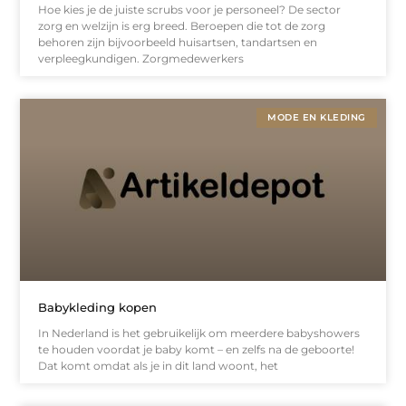
Hoe kies je de juiste scrubs voor je personeel? De sector
zorg en welzijn is erg breed. Beroepen die tot de zorg
behoren zijn bijvoorbeeld huisartsen, tandartsen en
verpleegkundigen. Zorgmedewerkers
MODE EN KLEDING
Babykleding kopen
In Nederland is het gebruikelijk om meerdere babyshowers
te houden voordat je baby komt – en zelfs na de geboorte!
Dat komt omdat als je in dit land woont, het