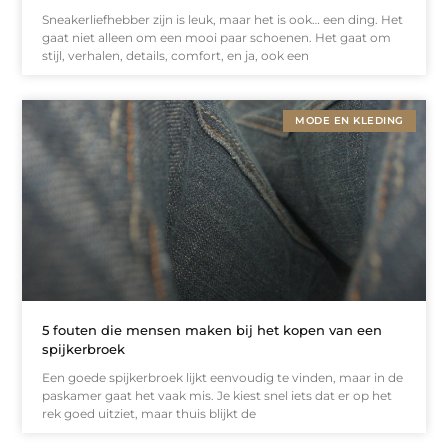
Sneakerliefhebber zijn is leuk, maar het is ook… een ding. Het
gaat niet alleen om een mooi paar schoenen. Het gaat om
stijl, verhalen, details, comfort, en ja, ook een
MODE EN KLEDING
5 fouten die mensen maken bij het kopen van een
spijkerbroek
Een goede spijkerbroek lijkt eenvoudig te vinden, maar in de
paskamer gaat het vaak mis. Je kiest snel iets dat er op het
rek goed uitziet, maar thuis blijkt de