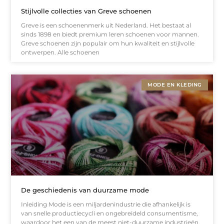
Stijlvolle collecties van Greve schoenen
Greve is een schoenenmerk uit Nederland. Het bestaat al
sinds 1898 en biedt premium leren schoenen voor mannen.
Greve schoenen zijn populair om hun kwaliteit en stijlvolle
ontwerpen. Alle schoenen
MODE EN KLEDING
De geschiedenis van duurzame mode
Inleiding Mode is een miljardenindustrie die afhankelijk is
van snelle productiecycli en ongebreideld consumentisme,
waardoor het een van de meest niet-duurzame industrieën