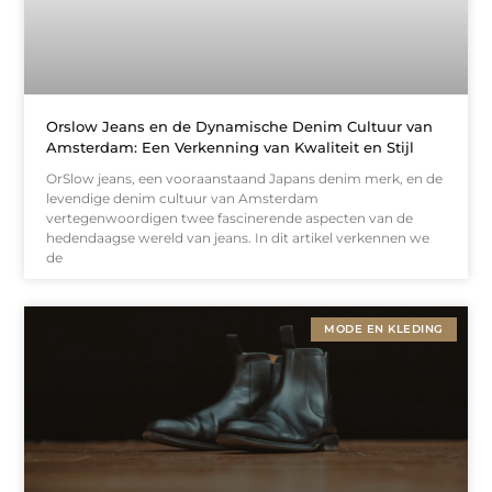
Orslow Jeans en de Dynamische Denim Cultuur van
Amsterdam: Een Verkenning van Kwaliteit en Stijl
OrSlow jeans, een vooraanstaand Japans denim merk, en de
levendige denim cultuur van Amsterdam
vertegenwoordigen twee fascinerende aspecten van de
hedendaagse wereld van jeans. In dit artikel verkennen we
de
MODE EN KLEDING