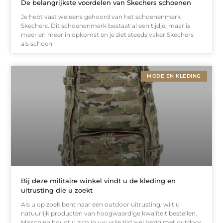
De belangrijkste voordelen van Skechers schoenen
Je hebt vast weleens gehoord van het schoenenmerk
Skechers. Dit schoenenmerk bestaat al een tijdje, maar is
meer en meer in opkomst en je ziet steeds vaker Skechers
als schoen
MODE EN KLEDING
Bij deze militaire winkel vindt u de kleding en
uitrusting die u zoekt
Als u op zoek bent naar een outdoor uitrusting, wilt u
natuurlijk producten van hoogwaardige kwaliteit bestellen.
Misschien houdt u zich in uw vrije tijd wel bezig met outdoor