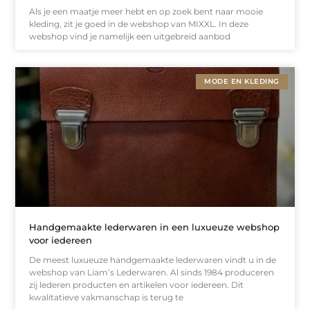
Als je een maatje meer hebt en op zoek bent naar mooie
kleding, zit je goed in de webshop van MIXXL. In deze
webshop vind je namelijk een uitgebreid aanbod
MODE EN KLEDING
Handgemaakte lederwaren in een luxueuze webshop
voor iedereen
De meest luxueuze handgemaakte lederwaren vindt u in de
webshop van Liam’s Lederwaren. Al sinds 1984 produceren
zij lederen producten en artikelen voor iedereen. Dit
kwalitatieve vakmanschap is terug te