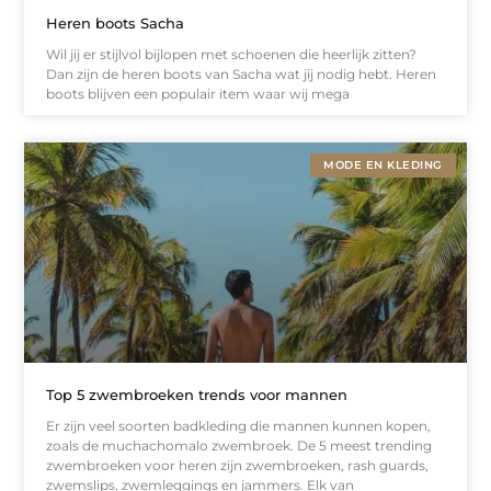
Heren boots Sacha
Wil jij er stijlvol bijlopen met schoenen die heerlijk zitten?
Dan zijn de heren boots van Sacha wat jij nodig hebt. Heren
boots blijven een populair item waar wij mega
MODE EN KLEDING
Top 5 zwembroeken trends voor mannen
Er zijn veel soorten badkleding die mannen kunnen kopen,
zoals de muchachomalo zwembroek. De 5 meest trending
zwembroeken voor heren zijn zwembroeken, rash guards,
zwemslips, zwemleggings en jammers. Elk van