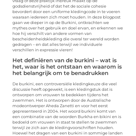
vraag of deze praktijk inbreuk maakt op de
godsdienstvrijheid of dat het de sociale cohesie
bevordert door een uniforme kledingcode in te voeren
waaraan iedereen zich moet houden. In deze blogpost
gaan we dieper in op de Burkini, ontkrachten we
mythes over het gebruik en doel ervan, en erkennen we
hoe hij verschilt van andere vormen van
bescheidenheidskleding die overal ter wereld worden
gedragen – en dat alles terwijl we individuele
verschillen in expressie vieren!
Het definiëren van de burkini – wat is
het, waar is het ontstaan en waarom is
het belangrijk om te benadrukken
De burkini, een controversiële kledingkeuze die veel
discussie heeft opgewekt, is een kledingstuk dat is
ontworpen om vrouwen te bedekken tijdens het
zwemmen. Het is ontworpen door de Australische
modeontwerper Aheda Zanetti en voor het eerst
gepresenteerd in 2004. Het woord burkini komt van
een combinatie van de woorden Burkha en bikini en is
bedoeld om vrouwen in staat te stellen te zwemmen
terwijl ze zich aan de kledingvoorschriften houden.
Hoewel het dragen van een burkini in sommige landen