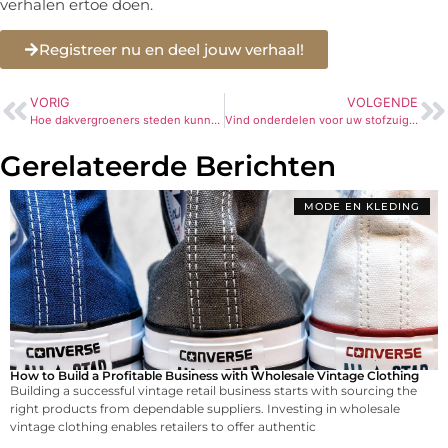
verhalen ertoe doen.
Registreer nu en deel jouw verhaal!
VORIG
VOLGENDE
Hoe dakvergroeners steden kunnen transformeren: De impact op stedelijk klimaat en leefbaarheid
Vind onderdelen voor uw stofzuiger gemakkelijk online
Gerelateerde Berichten
MODE EN KLEDING
How to Build a Profitable Business with Wholesale Vintage Clothing
Building a successful vintage retail business starts with sourcing the
right products from dependable suppliers. Investing in wholesale
vintage clothing enables retailers to offer authentic