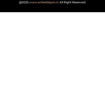
@2025
www.artikeldepot.nl
. All Right Reserved.