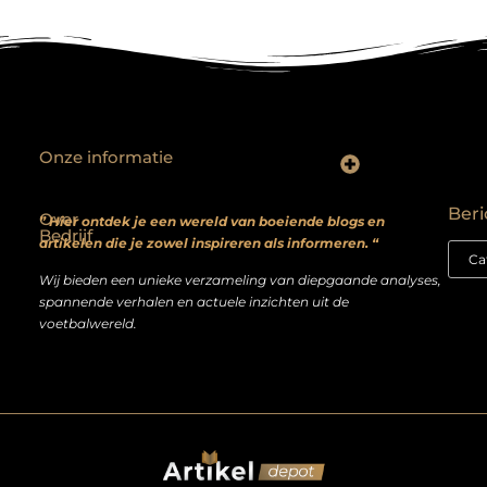
Onze informatie
Backlinks kopen? Focus op kwaliteit, niet kwantiteit
Extra geld verdienen: realistische bijverdienmodellen voor iedereen met ambitie
Beri
Over
” Hier ontdek je een wereld van boeiende blogs en
Bedrijf
artikelen die je zowel inspireren als informeren. “
Wij bieden een unieke verzameling van diepgaande analyses,
spannende verhalen en actuele inzichten uit de
voetbalwereld.