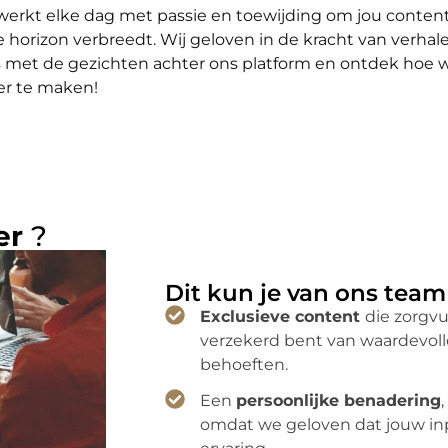
erkt elke dag met passie en toewijding om jou content v
e horizon verbreedt. Wij geloven in de kracht van verha
s met de gezichten achter ons platform en ontdek hoe
er te maken!
er
?
Dit kun je van ons tea
Exclusieve content
die zorgvu
verzekerd bent van waardevolle 
behoeften.
Een
persoonlijke benadering
omdat we geloven dat jouw inp