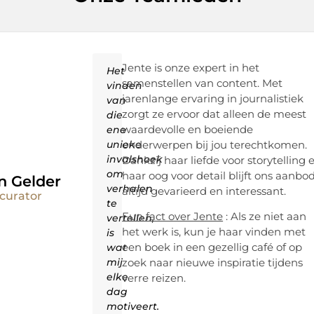
Jente is onze expert in het
Het
samenstellen van content. Met
vinden
jarenlange ervaring in journalistiek
van
zorgt ze ervoor dat alleen de meest
die
waardevolle en boeiende
ene
unieke
onderwerpen bij jou terechtkomen.
invalshoek
Dankzij haar liefde voor storytelling 
om
haar oog voor detail blijft ons aanbo
n Gelder
verhalen
altijd gevarieerd en interessant.
curator
te
Fun fact over Jente
: Als ze niet aan
vertellen,
het werk is, kun je haar vinden met
is
een boek in een gezellig café of op
wat
mij
zoek naar nieuwe inspiratie tijdens
elke
verre reizen.
dag
motiveert.