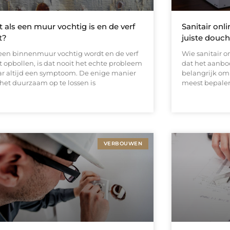
 als een muur vochtig is en de verf
Sanitair onl
t?
juiste douc
 een binnenmuur vochtig wordt en de verf
Wie sanitair o
t opbollen, is dat nooit het echte probleem
dat het aanbod
r altijd een symptoom. De enige manier
belangrijk om
het duurzaam op te lossen is
meest bepale
VERBOUWEN