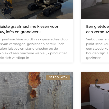
juiste graafmachine kiezen voor
Een gietvloe
w, infra en grondwerk
een verbouw
 graafmachine wordt vaak geselecteerd op
Verbouwen me
is van vermogen, gewicht en bereik. Toch
praktische ke
alen juist de omstandigheden op de
een stootje k
kplek of een machine werkelijk productief
houden zijn. E
Wie zich verdiept in
gezinnen
VERBOUWEN