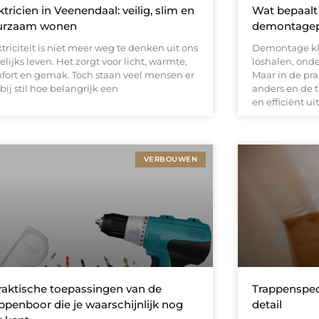
ktricien in Veenendaal: veilig, slim en
Wat bepaalt
urzaam wonen
demontagep
triciteit is niet meer weg te denken uit ons
Demontage kl
lijks leven. Het zorgt voor licht, warmte,
loshalen, ond
fort en gemak. Toch staan veel mensen er
Maar in de pra
bij stil hoe belangrijk een
anders en de ti
en efficiënt ui
VERBOUWEN
raktische toepassingen van de
Trappenspeci
ppenboor die je waarschijnlijk nog
detail