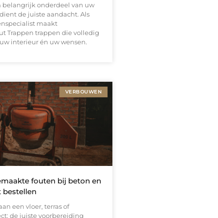
n belangrijk onderdeel van uw
ient de juiste aandacht. Als
enspecialist maakt
ut Trappen trappen die volledig
 uw interieur én uw wensen.
VERBOUWEN
maakte fouten bij beton en
bestellen
an een vloer, terras of
ct: de juiste voorbereiding