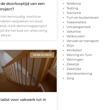
 de doorlooptijd van een
Telefonie
Testing
roject?
Toerisme
inkt eenvoudig, machine
Tuin en buitenleven
erdelen verpakken en klaar.
Tweewielers
ktijk is elk demontageproject
Uncategorized
jd die het kost om alles veilig
Vakantie
t elkaar
Verbouwen
Vervoer en transport
Wijn
Winkelen
Woning en Tuin
VERBOUWEN
Woningen
Zakelijk
Zakelijke
dienstverlening
Zorg
alist voor vakwerk tot in