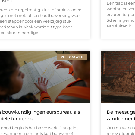
t kent
Een trap is ee
woning en verd
ereen die regelmatig klust of professioneel
ervaren trapp
ig is met metaal- en houtbewerking weet
Schellingerho
 een stappenboor een veelzijdig stuk
aansluiten bij
eedschap is. Vaak wordt dit type boor
ien als een handige
VERBOUWEN
 bouwkundig ingenieursbureau als
De meest ge
biele fundering
zandcement 
 goed begin is het halve werk. Dat geldt
Of u nu werkt a
er wanneer u een huis laat bouwen of
renovatieproje