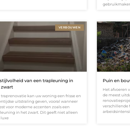
gebruikmaken
VERBOUWEN
stijlvolheid van een trapleuning in
Puin en bou
 zwart
Het afvoeren 
de meest uit
 traprenovatie kan uw woning een frisse en
renovatieproj
entijdse uitstraling geven, vooral wanneer
verschillende 
iest voor moderne accenten zoals een
arbeidsintensi
leuning in het zwart. Dit geeft niet alleen
 luxe