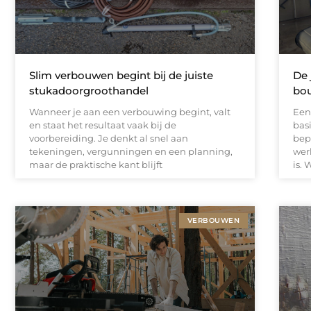
Slim verbouwen begint bij de juiste
De 
stukadoorgroothandel
bou
Wanneer je aan een verbouwing begint, valt
Een
en staat het resultaat vaak bij de
bas
voorbereiding. Je denkt al snel aan
bep
tekeningen, vergunningen en een planning,
wer
maar de praktische kant blijft
is. 
VERBOUWEN