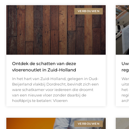
VERBOUWEN
Ontdek de schatten van deze
Uw 
vloerenoutlet in Zuid-Holland
re
In het hart van Zuid-Holland, gelegen in Oud-
Wan
Beijerland vlakbij Dordrecht, bevindt zich een
uits
ware schatkamer voor iedereen die droomt
het
van een nieuwe vloer zonder daarbij de
reg
hoofdprijs te betalen: Vloeren
arc
VERBOUWEN