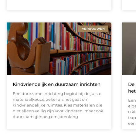
VERBOUWEN
Kindvriendelijk en duurzaam inrichten
De 
het
Een duurzame inrichting begint bij de juiste
materiaalkeuze, zeker als het gaat om
Een
kindvriendelijke ruimtes. Kies materialen die
eig
niet alleen veilig zijn voor kinderen, maar ook
u k
duurzaam genoeg om jarenlang
trap
een