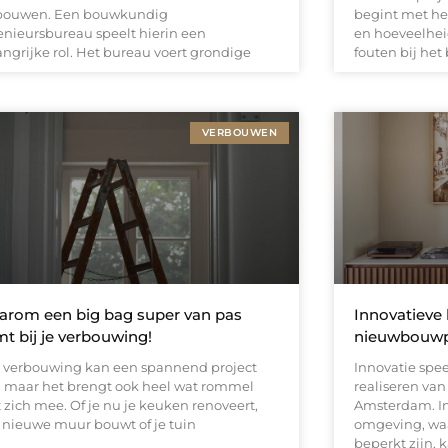
bouwen. Een bouwkundig
begint met he
enieursbureau speelt hierin een
en hoeveelhei
angrijke rol. Het bureau voert grondige
fouten bij het
VERBOUWEN
rom een big bag super van pas
Innovatieve
t bij je verbouwing!
nieuwbouwp
 verbouwing kan een spannend project
Innovatie spee
n, maar het brengt ook heel wat rommel
realiseren va
 zich mee. Of je nu je keuken renoveert,
Amsterdam. In
 nieuwe muur bouwt of je tuin
omgeving, wa
beperkt zijn,