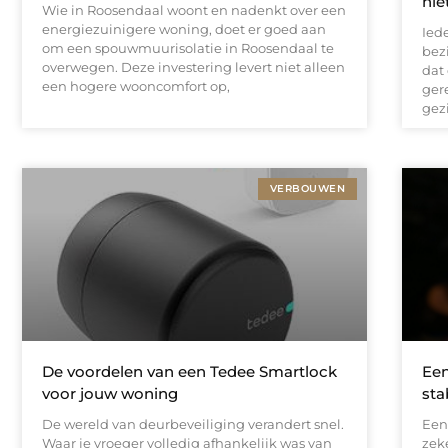
nie
Wie in Roosendaal woont en nadenkt over een
energiezuinigere woning, doet er goed aan
Ied
om een spouwmuurisolatie in Roosendaal te
bez
overwegen. Deze investering levert niet alleen
dat
een hogere wooncomfort op,
ger
gez
VERBOUWEN
De voordelen van een Tedee Smartlock
Een
voor jouw woning
sta
De wereld van deurbeveiliging verandert snel.
Een
Waar je vroeger volledig afhankelijk was van
zek