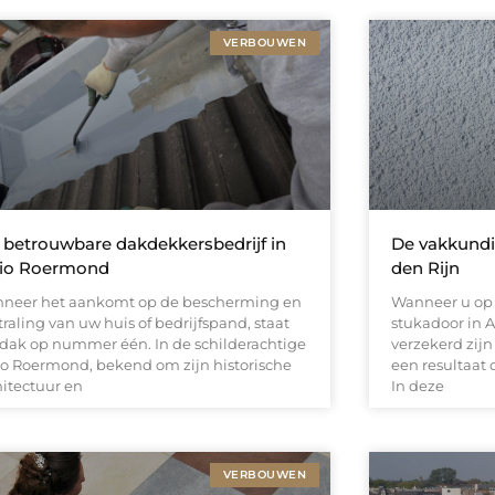
VERBOUWEN
betrouwbare dakdekkersbedrijf in
De vakkundi
gio Roermond
den Rijn
neer het aankomt op de bescherming en
Wanneer u op 
traling van uw huis of bedrijfspand, staat
stukadoor in A
 dak op nummer één. In de schilderachtige
verzekerd zij
io Roermond, bekend om zijn historische
een resultaat 
hitectuur en
In deze
VERBOUWEN