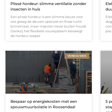
Plissé hordeur: slimme ventilatie zonder
Ele
insecten in huis
du
Een plissé hordeur is een slimme keuze voor
Elek
wie graag de deuren openzet en frisse lucht
dage
binnenlaat, maar insecten liever buiten houdt.
com
Dankzij het flexibele vouwsysteem beweegt
pas 
de hordeur soepel
VERBOUWEN
Bespaar op energiekosten met een
5 p
spouwmuurisolatie in Roosendaal
sta