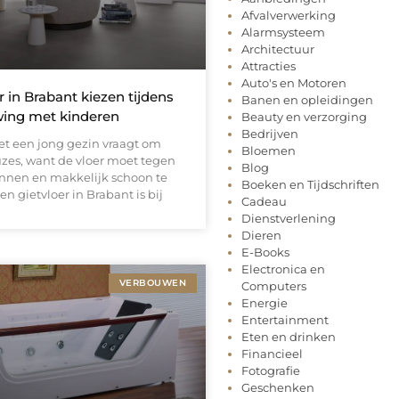
Afvalverwerking
Alarmsysteem
Architectuur
Attracties
Auto's en Motoren
r in Brabant kiezen tijdens
Banen en opleidingen
ing met kinderen
Beauty en verzorging
Bedrijven
t een jong gezin vraagt om
Bloemen
uzes, want de vloer moet tegen
Blog
unnen en makkelijk schoon te
Boeken en Tijdschriften
en gietvloer in Brabant is bij
Cadeau
Dienstverlening
Dieren
E-Books
Electronica en
VERBOUWEN
Computers
Energie
Entertainment
Eten en drinken
Financieel
Fotografie
Geschenken