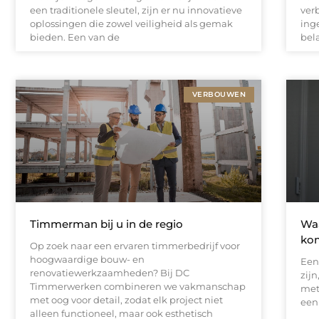
een traditionele sleutel, zijn er nu innovatieve
ver
oplossingen die zowel veiligheid als gemak
ing
bieden. Een van de
bel
VERBOUWEN
Timmerman bij u in de regio
Waa
kom
Op zoek naar een ervaren timmerbedrijf voor
hoogwaardige bouw- en
Een
renovatiewerkzaamheden? Bij DC
zij
Timmerwerken combineren we vakmanschap
met
met oog voor detail, zodat elk project niet
een
alleen functioneel, maar ook esthetisch