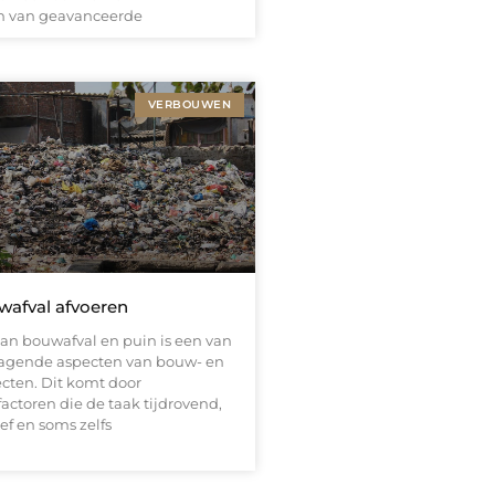
 van geavanceerde
VERBOUWEN
wafval afvoeren
van bouwafval en puin is een van
dagende aspecten van bouw- en
ecten. Dit komt door
factoren die de taak tijdrovend,
ef en soms zelfs