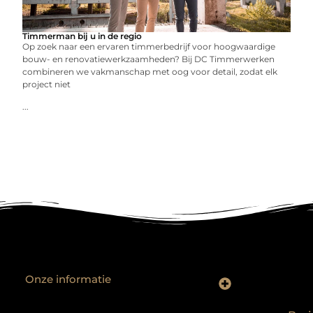
Timmerman bij u in de regio
Op zoek naar een ervaren timmerbedrijf voor hoogwaardige
bouw- en renovatiewerkzaamheden? Bij DC Timmerwerken
combineren we vakmanschap met oog voor detail, zodat elk
project niet
...
Onze informatie
Backlinks kopen? Focus op kwaliteit, niet kwantiteit
Extra geld verdienen: realistische bijverdienmodellen voor iedereen met ambitie