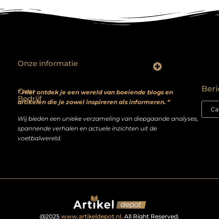
Onze informatie
Backlinks kopen? Focus op kwaliteit, niet kwantiteit
Extra geld verdienen: realistische bijverdienmodellen voor iedereen met ambitie
Beri
Over
” Hier ontdek je een wereld van boeiende blogs en
Bedrijf
artikelen die je zowel inspireren als informeren. “
Wij bieden een unieke verzameling van diepgaande analyses,
spannende verhalen en actuele inzichten uit de
voetbalwereld.
@2025
www.artikeldepot.nl
. All Right Reserved.