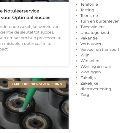
Telefonie
Testing
e Notuleerservice
Toerisme
 voor Optimaal Succes
Tuin en buitenleven
anderende zakelijke wereld van
Tweewielers
ciëntie de sleutel tot succes.
Uncategorized
even ernaar om hun processen te
Vakantie
en middelen optimaal in te
Verbouwen
pect
Vervoer en transport
Wijn
Winkelen
Woning en Tuin
Woningen
Zakelijk
Zakelijke
ZAKELIJKE DIENSTVERLENING
dienstverlening
Zorg