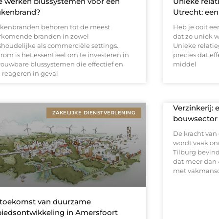
 werken blussystemen voor een
Unieke rela
ukenbrand?
Utrecht: een
kenbranden behoren tot de meest
Heb je ooit e
rkomende branden in zowel
dat zo uniek w
shoudelijke als commerciële settings.
Unieke relati
rom is het essentieel om te investeren in
precies dat eff
rouwbare blussystemen die effectief en
middel
l reageren in geval
Verzinkerij:
ZAKELIJKE DIENSTVERLENING
bouwsector
De kracht van
wordt vaak on
Tilburg bevind
dat meer dan 
met vakmansc
 toekomst van duurzame
iedsontwikkeling in Amersfoort