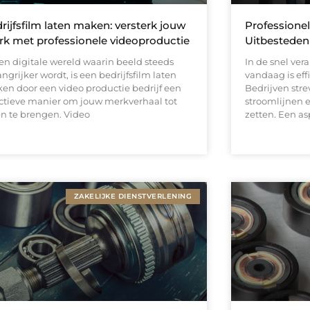
rijfsfilm laten maken: versterk jouw
Professionel
k met professionele videoproductie
Uitbesteden
een digitale wereld waarin beeld steeds
In de snel ver
ngrijker wordt, is een bedrijfsfilm laten
vandaag is effi
en door een video productie bedrijf een
Bedrijven str
ectieve manier om jouw merkverhaal tot
stroomlijnen 
en te brengen. Video
zetten. Een as
ZAKELIJKE DIENSTVERLENING