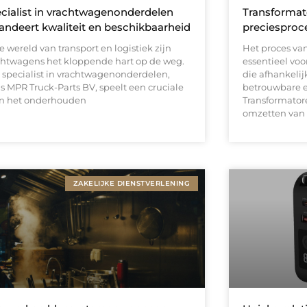
cialist in vrachtwagenonderdelen
Transformat
andeert kwaliteit en beschikbaarheid
preciesproc
e wereld van transport en logistiek zijn
Het proces va
chtwagens het kloppende hart op de weg.
essentieel voo
 specialist in vrachtwagenonderdelen,
die afhankelijk
ls MPR Truck-Parts BV, speelt een cruciale
betrouwbare e
 in het onderhouden
Transformatore
omzetten van 
ZAKELIJKE DIENSTVERLENING