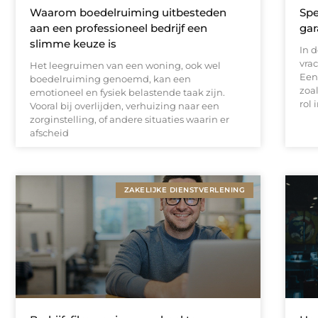
Waarom boedelruiming uitbesteden
Spe
aan een professioneel bedrijf een
gar
slimme keuze is
In d
vra
Het leegruimen van een woning, ook wel
Een
boedelruiming genoemd, kan een
zoa
emotioneel en fysiek belastende taak zijn.
rol
Vooral bij overlijden, verhuizing naar een
zorginstelling, of andere situaties waarin er
afscheid
ZAKELIJKE DIENSTVERLENING