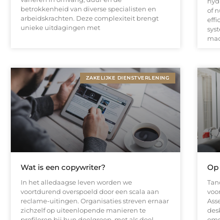
hyd
betrokkenheid van diverse specialisten en
of 
arbeidskrachten. Deze complexiteit brengt
effi
unieke uitdagingen met
sys
mac
ZAKELIJKE DIENSTVERLENING
Wat is een copywriter?
Op 
In het alledaagse leven worden we
Tan
voortdurend overspoeld door een scala aan
voo
reclame-uitingen. Organisaties streven ernaar
Asse
zichzelf op uiteenlopende manieren te
des
profileren bij hun doelgroep, met als doel
oms