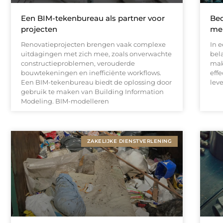
Een BIM-tekenbureau als partner voor
Bed
projecten
mer
Renovatieprojecten brengen vaak complexe
In 
uitdagingen met zich mee, zoals onverwachte
bela
constructieproblemen, verouderde
mak
bouwtekeningen en inefficiënte workflows.
eff
Een BIM-tekenbureau biedt de oplossing door
lev
gebruik te maken van Building Information
Modeling. BIM-modelleren
ZAKELIJKE DIENSTVERLENING