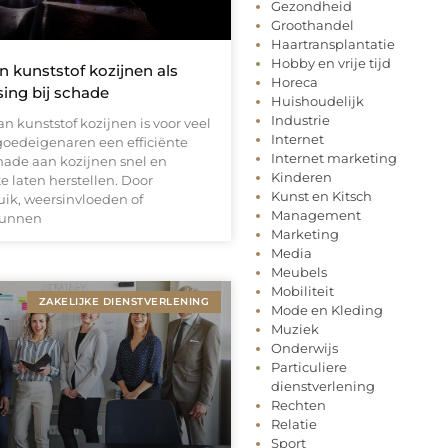
Gezondheid
Groothandel
Haartransplantatie
Hobby en vrije tijd
n kunststof kozijnen als
Horeca
sing bij schade
Huishoudelijk
Industrie
an kunststof kozijnen is voor veel
Internet
goedeigenaren een efficiënte
Internet marketing
ade aan kozijnen snel en
Kinderen
te laten herstellen. Door
Kunst en Kitsch
uik, weersinvloeden of
Management
kunnen
Marketing
Media
Meubels
Mobiliteit
ZAKELIJKE DIENSTVERLENING
Mode en Kleding
Muziek
Onderwijs
Particuliere
dienstverlening
Rechten
Relatie
Sport