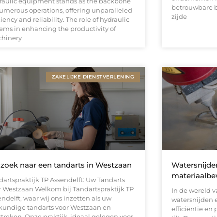
raulic equipment stands as the backbone
betrouwbare b
numerous operations, offering unparalleled
zijde
ciency and reliability. The role of hydraulic
tems in enhancing the productivity of
hinery
ZAKELIJKE DIENSTVERLENING
zoek naar een tandarts in Westzaan
Watersnijde
materiaalbe
dartspraktijk TP Assendelft: Uw Tandarts
r Westzaan Welkom bij Tandartspraktijk TP
In de wereld 
ndelft, waar wij ons inzetten als uw
watersnijden 
kundige tandarts voor Westzaan en
efficiëntie en
treken. Onze praktijk, ideaal gelegen voor