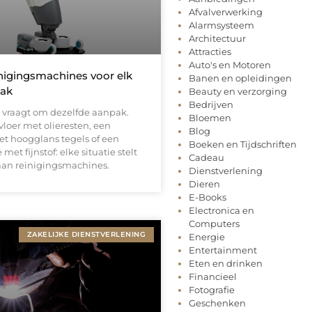
Afvalverwerking
Alarmsysteem
Architectuur
Attracties
Auto's en Motoren
inigingsmachines voor elk
Banen en opleidingen
lak
Beauty en verzorging
Bedrijven
r vraagt om dezelfde aanpak.
Bloemen
loer met olieresten, een
Blog
et hoogglans tegels of een
Boeken en Tijdschriften
et fijnstof: elke situatie stelt
Cadeau
aan reinigingsmachines.
Dienstverlening
Dieren
E-Books
Electronica en
Computers
ZAKELIJKE DIENSTVERLENING
Energie
Entertainment
Eten en drinken
Financieel
Fotografie
Geschenken