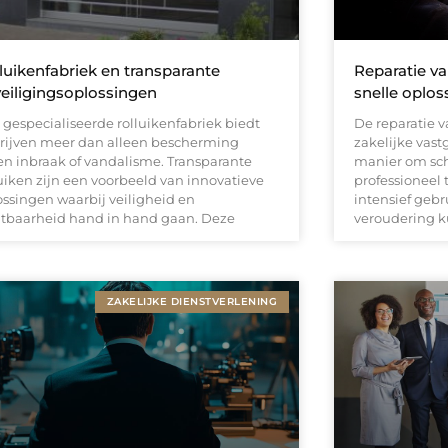
luikenfabriek en transparante
Reparatie va
eiligingsoplossingen
snelle oplos
 gespecialiseerde rolluikenfabriek biedt
De reparatie v
rijven meer dan alleen bescherming
zakelijke vast
en inbraak of vandalisme. Transparante
manier om sch
luiken zijn een voorbeeld van innovatieve
professioneel 
ossingen waarbij veiligheid en
intensief gebr
htbaarheid hand in hand gaan. Deze
veroudering 
ZAKELIJKE DIENSTVERLENING