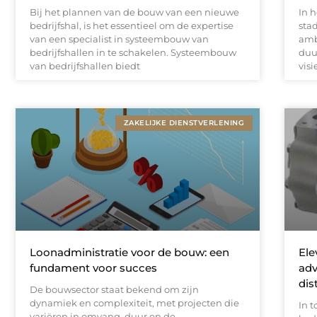
Bij het plannen van de bouw van een nieuwe
In 
bedrijfshal, is het essentieel om de expertise
sta
van een specialist in systeembouw van
amb
bedrijfshallen in te schakelen. Systeembouw
duu
van bedrijfshallen biedt
vis
ZAKELIJKE DIENSTVERLENING
Loonadministratie voor de bouw: een
Ele
fundament voor succes
adv
dis
De bouwsector staat bekend om zijn
dynamiek en complexiteit, met projecten die
In t
variëren in omvang, duur en de