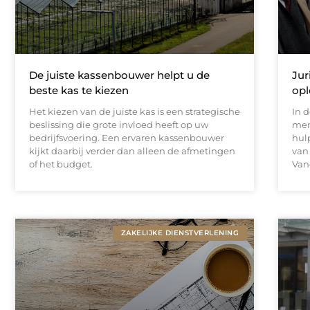
De juiste kassenbouwer helpt u de
Jur
beste kas te kiezen
opl
Het kiezen van de juiste kas is een strategische
In 
beslissing die grote invloed heeft op uw
men
bedrijfsvoering. Een ervaren kassenbouwer
hul
kijkt daarbij verder dan alleen de afmetingen
van
of het budget.
Van
ZAKELIJKE DIENSTVERLENING