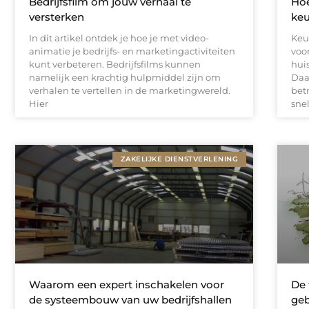
Bedrijfsfilm om jouw verhaal te
Hoe
versterken
ke
In dit artikel ontdek je hoe je met video-
Keu
animatie je bedrijfs- en marketingactiviteiten
voo
kunt verbeteren. Bedrijfsfilms kunnen
hui
namelijk een krachtig hulpmiddel zijn om
Daa
verhalen te vertellen in de marketingwereld.
bet
Hier
sne
ZAKELIJKE DIENSTVERLENING
Waarom een expert inschakelen voor
De
de systeembouw van uw bedrijfshallen
geb