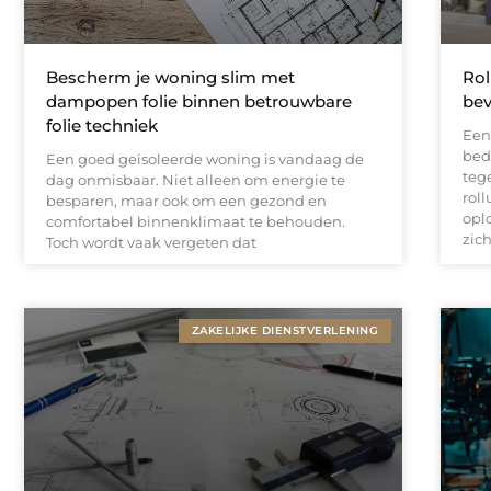
Bescherm je woning slim met
Rol
dampopen folie binnen betrouwbare
bev
folie techniek
Een
bed
Een goed geïsoleerde woning is vandaag de
teg
dag onmisbaar. Niet alleen om energie te
rol
besparen, maar ook om een gezond en
opl
comfortabel binnenklimaat te behouden.
zic
Toch wordt vaak vergeten dat
ZAKELIJKE DIENSTVERLENING