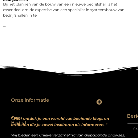
Bij het plannen van de bouw van een nieuwe bedrijfshal, is het
essentieel om de expertise van een specialist in systeembouw van
bedrijfshallen in te
...
Onze informatie
Backlinks kopen? Focus op kwaliteit, niet kwantiteit
Extra geld verdienen: realistische bijverdienmodellen voor iedereen met ambitie
Beri
Over
” Hier ontdek je een wereld van boeiende blogs en
Bedrijf
artikelen die je zowel inspireren als informeren. “
Wij bieden een unieke verzameling van diepgaande analyses,