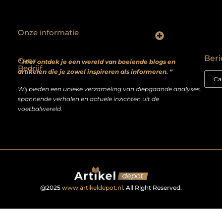
Onze informatie
Backlinks kopen? Focus op kwaliteit, niet kwantiteit
Extra geld verdienen: realistische bijverdienmodellen voor iedereen met ambitie
Beri
Over
” Hier ontdek je een wereld van boeiende blogs en
Bedrijf
artikelen die je zowel inspireren als informeren. “
Wij bieden een unieke verzameling van diepgaande analyses,
spannende verhalen en actuele inzichten uit de
voetbalwereld.
@2025
www.artikeldepot.nl
. All Right Reserved.