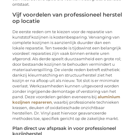
ontstaat.
Vijf voordelen van professioneel herstel
op locatie
De eerste reden om te kiezen voor de reparatie van
kunststof kozijnen is kostenbesparing. Vervanging van
complete kozijnen is aanzienlijk duurder dan een
lokale reparatie. Ten tweede is tijdswinst een belangrijk
voordeel: reparaties zijn vaak binnen enkele uren
afgerond. Als derde speelt duurzaamheid een grote rol;
door bestaande kozijnen te behouden vermindert u
materiaalverspilling. De vierde reden betreft esthetiek:
dankzij kleurmatching en structuurherstel ziet het
kozijn er na afloop uit als nieuw. Tot slot is er minimale
overlast. Werkzaamheden kunnen uitgevoerd worden
zonder ingrijpende demontage of verstoring van het
pand. Deze voordelen gelden eveneens bij
aluminium
kozijnen repareren
, waarbij professionele technieken
krassen, deuken of oxidatieschade onzichtbaar
herstellen. Dr. Vinyl past hiervoor geavanceerde
methodes toe, specifiek gericht op de zakelijke markt.
Plan direct uw afspraak in voor professioneel
kozijnherstel