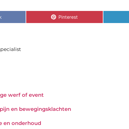
k
Pinterest
pecialist
ge werf of event
j pijn en bewegingsklachten
tie en onderhoud