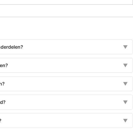
nderdelen?
▼
den?
▼
en?
▼
ud?
▼
?
▼