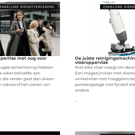
ZAKELIJKE DIENSTVERLENING
ZAKELIJKE DIEN
xpertise met oog voor
De juiste reinigingsmachin
vloeroppervlak
aagse samenleving hebben
Niet elke vloer vraagt om dez
 vaker behoefte aan
Een magazijnvloer met olieres
p die verder gaat dan alleen
winkelvloer met hoogglans teg
n advies of het voeren van
parkeergarage met fijnstof: elke
andere
...