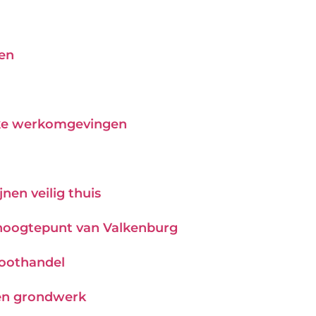
pen
ijke werkomgevingen
nen veilig thuis
hoogtepunt van Valkenburg
roothandel
 en grondwerk