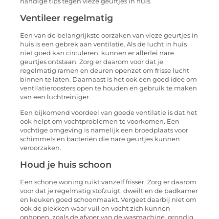
handige tips tegen vieze geurtjes in huis.
Ventileer regelmatig
Een van de belangrijkste oorzaken van vieze geurtjes in
huis is een gebrek aan ventilatie. Als de lucht in huis
niet goed kan circuleren, kunnen er allerlei nare
geurtjes ontstaan. Zorg er daarom voor dat je
regelmatig ramen en deuren openzet om frisse lucht
binnen te laten. Daarnaast is het ook een goed idee om
ventilatieroosters open te houden en gebruik te maken
van een luchtreiniger.
Een bijkomend voordeel van goede ventilatie is dat het
ook helpt om vochtproblemen te voorkomen. Een
vochtige omgeving is namelijk een broedplaats voor
schimmels en bacteriën die nare geurtjes kunnen
veroorzaken.
Houd je huis schoon
Een schone woning ruikt vanzelf frisser. Zorg er daarom
voor dat je regelmatig stofzuigt, dweilt en de badkamer
en keuken goed schoonmaakt. Vergeet daarbij niet om
ook de plekken waar vuil en vocht zich kunnen
ophopen, zoals de afvoer van de wasmachine, grondig