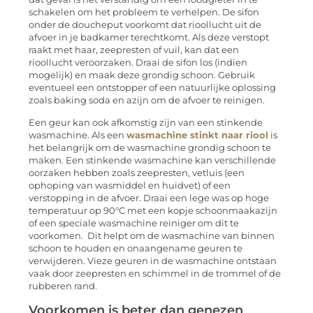
schakelen om het probleem te verhelpen. De sifon
onder de doucheput voorkomt dat rioollucht uit de
afvoer in je badkamer terechtkomt. Als deze verstopt
raakt met haar, zeepresten of vuil, kan dat een
rioollucht veroorzaken. Draai de sifon los (indien
mogelijk) en maak deze grondig schoon. Gebruik
eventueel een ontstopper of een natuurlijke oplossing
zoals baking soda en azijn om de afvoer te reinigen.
Een geur kan ook afkomstig zijn van een stinkende
wasmachine. Als een
wasmachine stinkt naar riool
is
het belangrijk om de wasmachine grondig schoon te
maken. Een stinkende wasmachine kan verschillende
oorzaken hebben zoals zeepresten, vetluis (een
ophoping van wasmiddel en huidvet) of een
verstopping in de afvoer. Draai een lege was op hoge
temperatuur op 90°C met een kopje schoonmaakazijn
of een speciale wasmachine reiniger om dit te
voorkomen. Dit helpt om de wasmachine van binnen
schoon te houden en onaangename geuren te
verwijderen. Vieze geuren in de wasmachine ontstaan
vaak door zeepresten en schimmel in de trommel of de
rubberen rand.
Voorkomen is beter dan genezen