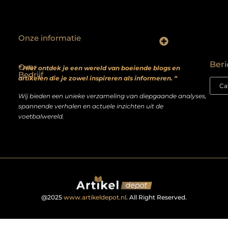
Onze informatie
Backlinks kopen? Focus op kwaliteit, niet kwantiteit
Extra geld verdienen: realistische bijverdienmodellen voor iedereen met ambitie
Beri
Over
” Hier ontdek je een wereld van boeiende blogs en
Bedrijf
artikelen die je zowel inspireren als informeren. “
Wij bieden een unieke verzameling van diepgaande analyses,
spannende verhalen en actuele inzichten uit de
voetbalwereld.
@2025
www.artikeldepot.nl
. All Right Reserved.