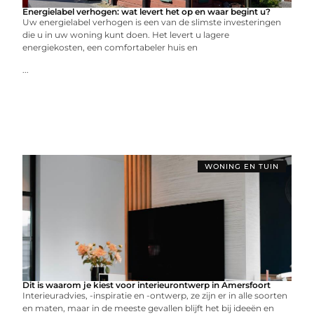
Energielabel verhogen: wat levert het op en waar begint u?
Uw energielabel verhogen is een van de slimste investeringen
die u in uw woning kunt doen. Het levert u lagere
energiekosten, een comfortabeler huis en
...
WONING EN TUIN
Dit is waarom je kiest voor interieurontwerp in Amersfoort
Interieuradvies, -inspiratie en -ontwerp, ze zijn er in alle soorten
en maten, maar in de meeste gevallen blijft het bij ideeën en