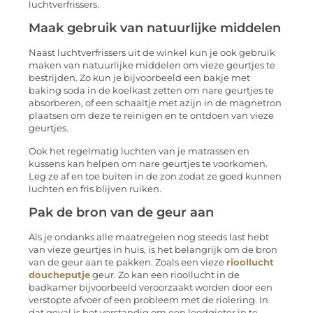
luchtverfrissers.
Maak gebruik van natuurlijke middelen
Naast luchtverfrissers uit de winkel kun je ook gebruik
maken van natuurlijke middelen om vieze geurtjes te
bestrijden. Zo kun je bijvoorbeeld een bakje met
baking soda in de koelkast zetten om nare geurtjes te
absorberen, of een schaaltje met azijn in de magnetron
plaatsen om deze te reinigen en te ontdoen van vieze
geurtjes.
Ook het regelmatig luchten van je matrassen en
kussens kan helpen om nare geurtjes te voorkomen.
Leg ze af en toe buiten in de zon zodat ze goed kunnen
luchten en fris blijven ruiken.
Pak de bron van de geur aan
Als je ondanks alle maatregelen nog steeds last hebt
van vieze geurtjes in huis, is het belangrijk om de bron
van de geur aan te pakken. Zoals een vieze
rioollucht
doucheputje
geur. Zo kan een rioollucht in de
badkamer bijvoorbeeld veroorzaakt worden door een
verstopte afvoer of een probleem met de riolering. In
dat geval is het verstandig om een loodgieter in te