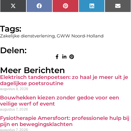
X
Facebook
Pinterest
LinkedIn
Emai
(Twitter)
Tags:
Zakelijke dienstverlening
,
GWW Noord-Holland
Delen:
Meer Berichten
Elektrisch tandenpoetsen: zo haal je meer uit je
dagelijkse poetsroutine
augustus 9, 2026
Bouwhekken kiezen zonder gedoe voor een
veilige werf of event
augustus 7, 2026
Fysiotherapie Amersfoort: professionele hulp bij
pijn en bewegingsklachten
augustus 7, 2026