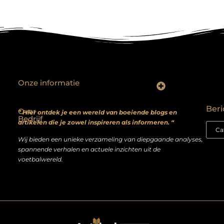
Onze informatie
Backlinks kopen? Focus op kwaliteit, niet kwantiteit
Extra geld verdienen: realistische bijverdienmodellen voor iedereen met ambitie
Beri
Over
” Hier ontdek je een wereld van boeiende blogs en
Bedrijf
artikelen die je zowel inspireren als informeren. “
Wij bieden een unieke verzameling van diepgaande analyses,
spannende verhalen en actuele inzichten uit de
voetbalwereld.