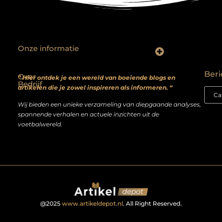
Onze informatie
Backlinks kopen? Focus op kwaliteit, niet kwantiteit
Extra geld verdienen: realistische bijverdienmodellen voor iedereen met ambitie
Beri
Over
” Hier ontdek je een wereld van boeiende blogs en
Bedrijf
artikelen die je zowel inspireren als informeren. “
Wij bieden een unieke verzameling van diepgaande analyses,
spannende verhalen en actuele inzichten uit de
voetbalwereld.
@2025
www.artikeldepot.nl
. All Right Reserved.