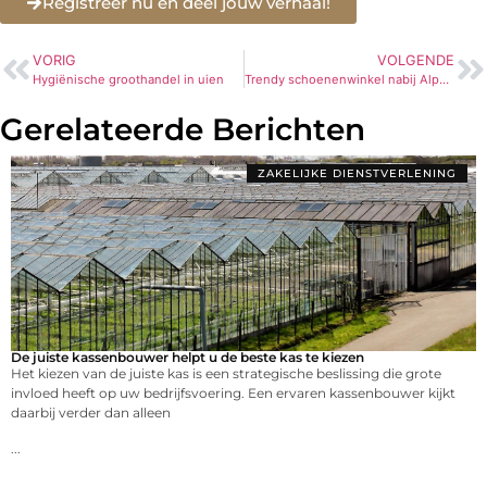
Registreer nu en deel jouw verhaal!
VORIG
VOLGENDE
Hygiënische groothandel in uien
Trendy schoenenwinkel nabij Alphen aan den Rijn
Gerelateerde Berichten
ZAKELIJKE DIENSTVERLENING
De juiste kassenbouwer helpt u de beste kas te kiezen
Het kiezen van de juiste kas is een strategische beslissing die grote
invloed heeft op uw bedrijfsvoering. Een ervaren kassenbouwer kijkt
daarbij verder dan alleen
...