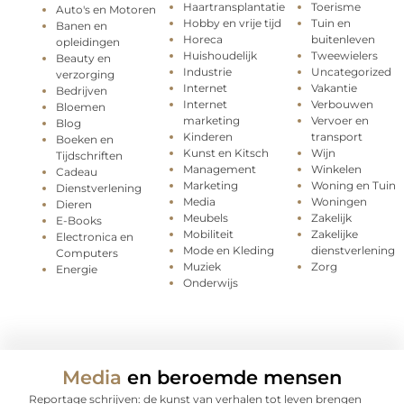
Haartransplantatie
Toerisme
Auto's en Motoren
Hobby en vrije tijd
Tuin en
Banen en
Horeca
buitenleven
opleidingen
Huishoudelijk
Tweewielers
Beauty en
Industrie
Uncategorized
verzorging
Internet
Vakantie
Bedrijven
Internet
Verbouwen
Bloemen
marketing
Vervoer en
Blog
Kinderen
transport
Boeken en
Kunst en Kitsch
Wijn
Tijdschriften
Management
Winkelen
Cadeau
Marketing
Woning en Tuin
Dienstverlening
Media
Woningen
Dieren
Meubels
Zakelijk
E-Books
Mobiliteit
Zakelijke
Electronica en
Mode en Kleding
dienstverlening
Computers
Muziek
Zorg
Energie
Onderwijs
Media
en beroemde mensen
Reportage schrijven: de kunst van verhalen tot leven brengen