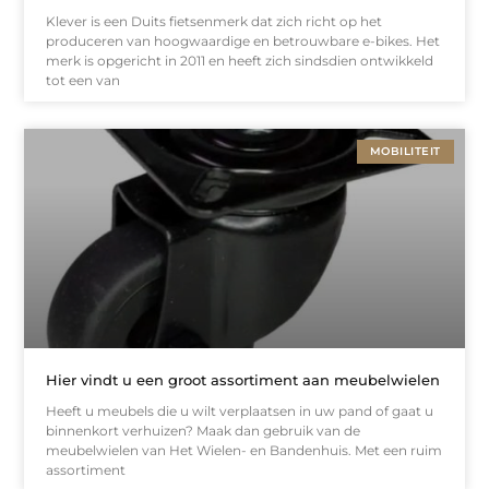
Klever is een Duits fietsenmerk dat zich richt op het
produceren van hoogwaardige en betrouwbare e-bikes. Het
merk is opgericht in 2011 en heeft zich sindsdien ontwikkeld
tot een van
MOBILITEIT
Hier vindt u een groot assortiment aan meubelwielen
Heeft u meubels die u wilt verplaatsen in uw pand of gaat u
binnenkort verhuizen? Maak dan gebruik van de
meubelwielen van Het Wielen- en Bandenhuis. Met een ruim
assortiment