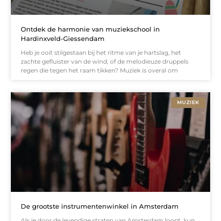
Ontdek de harmonie van muziekschool in
Hardinxveld-Giessendam
Heb je ooit stilgestaan bij het ritme van je hartslag, het
zachte gefluister van de wind, of de melodieuze druppels
regen die tegen het raam tikken? Muziek is overal om
MUZIEK
De grootste instrumentenwinkel in Amsterdam
Als je door de levendige straten van Amsterdam loopt, kun