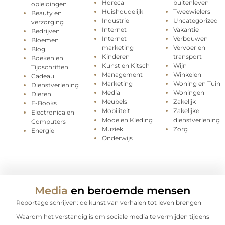
Horeca
buitenleven
opleidingen
Huishoudelijk
Tweewielers
Beauty en
Industrie
Uncategorized
verzorging
Internet
Vakantie
Bedrijven
Internet
Verbouwen
Bloemen
marketing
Vervoer en
Blog
Kinderen
transport
Boeken en
Kunst en Kitsch
Wijn
Tijdschriften
Management
Winkelen
Cadeau
Marketing
Woning en Tuin
Dienstverlening
Media
Woningen
Dieren
Meubels
Zakelijk
E-Books
Mobiliteit
Zakelijke
Electronica en
Mode en Kleding
dienstverlening
Computers
Muziek
Zorg
Energie
Onderwijs
Media
en beroemde mensen
Reportage schrijven: de kunst van verhalen tot leven brengen
Waarom het verstandig is om sociale media te vermijden tijdens