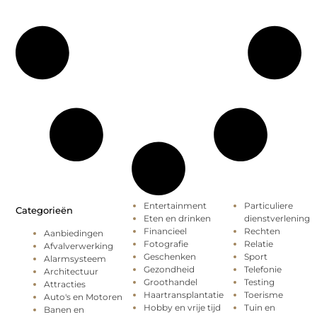
Entertainment
Particuliere
Categorieën
Eten en drinken
dienstverlening
Financieel
Rechten
Aanbiedingen
Fotografie
Relatie
Afvalverwerking
Geschenken
Sport
Alarmsysteem
Gezondheid
Telefonie
Architectuur
Groothandel
Testing
Attracties
Haartransplantatie
Toerisme
Auto's en Motoren
Hobby en vrije tijd
Tuin en
Banen en