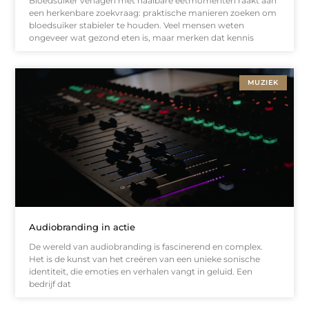
Bloedsuiker verlagen met haalbare eetmomenten raakt aan
een herkenbare zoekvraag: praktische manieren zoeken om
bloedsuiker stabieler te houden. Veel mensen weten
ongeveer wat gezond eten is, maar merken dat kennis
MUZIEK
Audiobranding in actie
De wereld van audiobranding is fascinerend en complex.
Het is de kunst van het creëren van een unieke sonische
identiteit, die emoties en verhalen vangt in geluid. Een
bedrijf dat