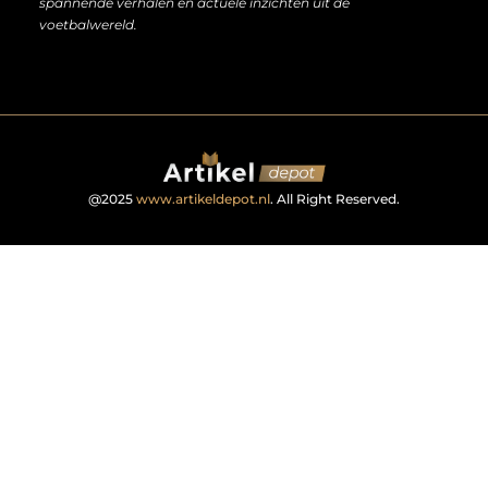
spannende verhalen en actuele inzichten uit de
voetbalwereld.
@2025
www.artikeldepot.nl
. All Right Reserved.