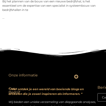
Bij het plannen van de bouw van een nieuwe bedrijfshal, is het
essentieel om de expertise van een specialist in systeembouw van
bedrijfshallen in te
...
Onze informatie
Backlinks kopen? Focus op kwaliteit, niet kwantiteit
Extra geld verdienen: realistische bijverdienmodellen voor iedereen met ambitie
Beri
Over
” Hier ontdek je een wereld van boeiende blogs en
Bedrijf
artikelen die je zowel inspireren als informeren. “
Wij bieden een unieke verzameling van diepgaande analyses,