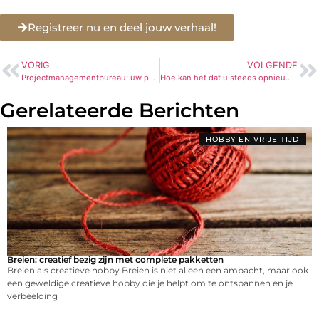
Registreer nu en deel jouw verhaal!
VORIG
VOLGENDE
Projectmanagementbureau: uw partner in bouw- en vastgoedadvies
Hoe kan het dat u steeds opnieuw ziek wordt: Chronische Infecties
Gerelateerde Berichten
HOBBY EN VRIJE TIJD
Breien: creatief bezig zijn met complete pakketten
Breien als creatieve hobby Breien is niet alleen een ambacht, maar ook
een geweldige creatieve hobby die je helpt om te ontspannen en je
verbeelding
...