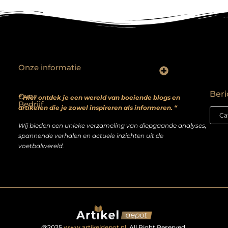
Onze informatie
Backlinks kopen? Focus op kwaliteit, niet kwantiteit
Extra geld verdienen: realistische bijverdienmodellen voor iedereen met ambitie
Beri
Over
” Hier ontdek je een wereld van boeiende blogs en
Bedrijf
artikelen die je zowel inspireren als informeren. “
Wij bieden een unieke verzameling van diepgaande analyses,
spannende verhalen en actuele inzichten uit de
voetbalwereld.
@2025
www.artikeldepot.nl
. All Right Reserved.