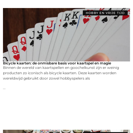
HOBBY EN VRIJE TIJD
Bicycle kaarten: de onmisbare basis voor kaartspel en magie
Binnen de wereld van kaartspellen en goochelkunst zijn er weinig
producten zo iconisch als bicycle kaarten. Deze kaarten worden
wereldwijd gebruikt door zowel hobbyspelers als
...