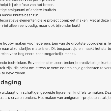
elpt bij elke fase van het breien.
tige amigurumi of andere knuffels.
lekker knuffelbaar zijn.
coratieve elementen die je project compleet maken. Met al deze mat
 niet alleen eenvoudig, maar ook bijzonder leuk!
ijke hobby maken voor iedereen. Een van de grootste voordelen is 
 naar afzonderlijke materialen. Dit bespaart tijd en maakt het star
 breien voor beginners zeer toegankelijk maakt.
de technieken. Bovendien stimuleert breien je creativiteit; je kunt 
t zijn, die helpt om stress te verminderen en je gedachten te verz
s te bevorderen.
tdaging
e uitdaagt om schattige, gebreide figuren en knuffels te maken. Dez
ers als ervaren breiers. Het maken van amigurumi-projecten stelt j