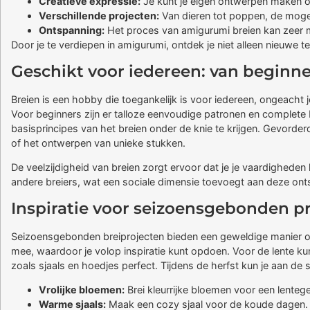
Creatieve expressie:
Je kunt je eigen ontwerpen maken 
Verschillende projecten:
Van dieren tot poppen, de mogel
Ontspanning:
Het proces van amigurumi breien kan zeer me
Door je te verdiepen in amigurumi, ontdek je niet alleen nieuw
Geschikt voor iedereen: van beginne
Breien is een hobby die toegankelijk is voor iedereen, ongeacht je
Voor beginners zijn er talloze eenvoudige patronen en complete 
basisprincipes van het breien onder de knie te krijgen. Gevord
of het ontwerpen van unieke stukken.
De veelzijdigheid van breien zorgt ervoor dat je je vaardigheden
andere breiers, wat een sociale dimensie toevoegt aan deze onts
Inspiratie voor seizoensgebonden p
Seizoensgebonden breiprojecten bieden een geweldige manier om je
mee, waardoor je volop inspiratie kunt opdoen. Voor de lente kun 
zoals sjaals en hoedjes perfect. Tijdens de herfst kun je aan de
Vrolijke bloemen:
Brei kleurrijke bloemen voor een lenteg
Warme sjaals:
Maak een cozy sjaal voor de koude dagen.