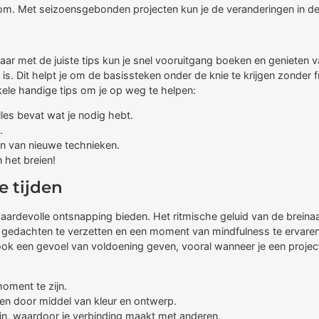
m. Met seizoensgebonden projecten kun je de veranderingen in de na
Maar met de juiste tips kun je snel vooruitgang boeken en genieten
. Dit helpt je om de basissteken onder de knie te krijgen zonder fru
kele handige tips om je op weg te helpen:
les bevat wat je nodig hebt.
.
en van nieuwe technieken.
 het breien!
e tijden
 waardevolle ontsnapping bieden. Het ritmische geluid van de breina
 gedachten te verzetten en een moment van mindfulness te ervaren. 
ok een gevoel van voldoening geven, vooral wanneer je een project 
oment te zijn.
iten door middel van kleur en ontwerp.
zijn, waardoor je verbinding maakt met anderen.