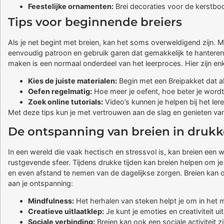
Feestelijke ornamenten:
Brei decoraties voor de kerstboo
Tips voor beginnende breiers
Als je net begint met breien, kan het soms overweldigend zijn. 
eenvoudig patroon en gebruik garen dat gemakkelijk te hanteren is
maken is een normaal onderdeel van het leerproces. Hier zijn en
Kies de juiste materialen:
Begin met een Breipakket dat al
Oefen regelmatig:
Hoe meer je oefent, hoe beter je wordt
Zoek online tutorials:
Video’s kunnen je helpen bij het ler
Met deze tips kun je met vertrouwen aan de slag en genieten van
De ontspanning van breien in drukk
In een wereld die vaak hectisch en stressvol is, kan breien een
rustgevende sfeer. Tijdens drukke tijden kan breien helpen om je
en even afstand te nemen van de dagelijkse zorgen. Breien kan o
aan je ontspanning:
Mindfulness:
Het herhalen van steken helpt je om in het m
Creatieve uitlaatklep:
Je kunt je emoties en creativiteit u
Sociale verbinding:
Breien kan ook een sociale activiteit 