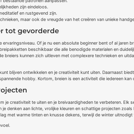
of bestaande patronen aanpassen.
ijkheden zijn eindeloos.
ditatief en rustgevend zijn.
e technieken, maar ook de vreugde van het creëren van unieke hand
r tot gevorderde
 ervaringsniveau. Of je nu een absolute beginner bent of al jaren brei
breipakketten beschikbaar die alle benodigde materialen en duidelij
erde breiers kunnen zich uitleven met complexere technieken en uit
 kunt blijven ontwikkelen en je creativiteit kunt uiten. Daarnaast 
pannende hobby. Kortom, breien is een activiteit die iedereen kan
rojecten
 creativiteit te uiten en je breivaardigheden te verbeteren. Elk s
je denken aan lichte, vrolijke kleuren en schattige projecten zoals
 slag met warme tinten en knusse dekens, terwijl de winter uitnodigt
evoel.