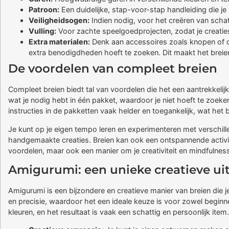
Patroon:
Een duidelijke, stap-voor-stap handleiding die je h
Veiligheidsogen:
Indien nodig, voor het creëren van schat
Vulling:
Voor zachte speelgoedprojecten, zodat je creaties 
Extra materialen:
Denk aan accessoires zoals knopen of de
extra benodigdheden hoeft te zoeken. Dit maakt het breien
De voordelen van compleet breien
Compleet breien biedt tal van voordelen die het een aantrekkel
wat je nodig hebt in één pakket, waardoor je niet hoeft te zoeken
instructies in de pakketten vaak helder en toegankelijk, wat het
Je kunt op je eigen tempo leren en experimenteren met verschillen
handgemaakte creaties. Breien kan ook een ontspannende activitei
voordelen, maar ook een manier om je creativiteit en mindfulnes
Amigurumi: een unieke creatieve ui
Amigurumi is een bijzondere en creatieve manier van breien die j
en precisie, waardoor het een ideale keuze is voor zowel beginn
kleuren, en het resultaat is vaak een schattig en persoonlijk item.