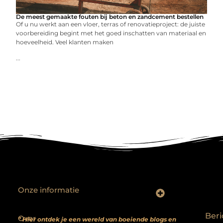
De meest gemaakte fouten bij beton en zandcement bestellen
Of u nu werkt aan een vloer, terras of renovatieproject: de juiste
voorbereiding begint met het goed inschatten van materiaal en
hoeveelheid. Veel klanten maken
...
Onze informatie
Backlinks kopen? Focus op kwaliteit, niet kwantiteit
Extra geld verdienen: realistische bijverdienmodellen voor iedereen met ambitie
Beri
Over
” Hier ontdek je een wereld van boeiende blogs en