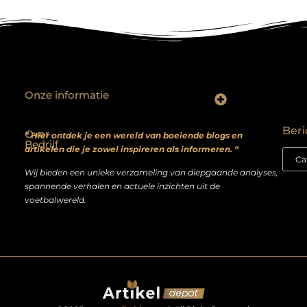
Onze informatie
Backlinks kopen? Focus op kwaliteit, niet kwantiteit
Extra geld verdienen: realistische bijverdienmodellen voor iedereen met ambitie
Beri
Over
” Hier ontdek je een wereld van boeiende blogs en
Bedrijf
artikelen die je zowel inspireren als informeren. “
Wij bieden een unieke verzameling van diepgaande analyses,
spannende verhalen en actuele inzichten uit de
voetbalwereld.