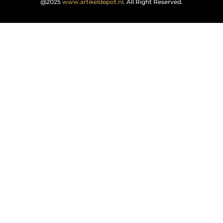
@2025
www.artikeldepot.nl
. All Right Reserved.