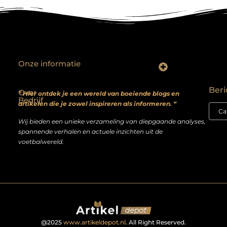
Onze informatie
Backlinks kopen? Focus op kwaliteit, niet kwantiteit
Extra geld verdienen: realistische bijverdienmodellen voor iedereen met ambitie
Beri
Over
” Hier ontdek je een wereld van boeiende blogs en
Bedrijf
artikelen die je zowel inspireren als informeren. “
Wij bieden een unieke verzameling van diepgaande analyses,
spannende verhalen en actuele inzichten uit de
voetbalwereld.
@2025
www.artikeldepot.nl
. All Right Reserved.