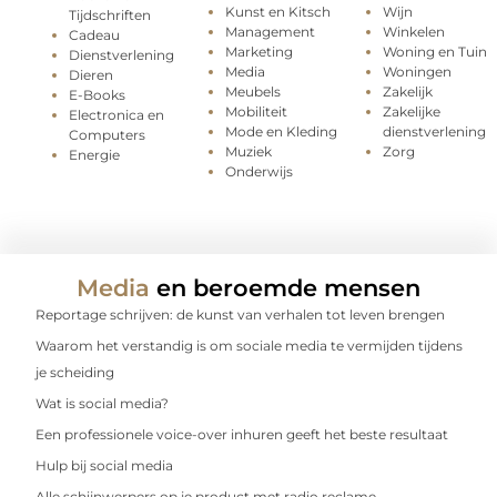
Kunst en Kitsch
Wijn
Tijdschriften
Management
Winkelen
Cadeau
Marketing
Woning en Tuin
Dienstverlening
Media
Woningen
Dieren
Meubels
Zakelijk
E-Books
Mobiliteit
Zakelijke
Electronica en
Mode en Kleding
dienstverlening
Computers
Muziek
Zorg
Energie
Onderwijs
Media
en beroemde mensen
Reportage schrijven: de kunst van verhalen tot leven brengen
Waarom het verstandig is om sociale media te vermijden tijdens
je scheiding
Wat is social media?
Een professionele voice-over inhuren geeft het beste resultaat
Hulp bij social media
Alle schijnwerpers op je product met radio reclame