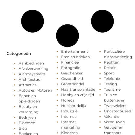
Entertainment
Particuliere
Categorieën
Eten en drinken
dienstverlening
Financieel
Rechten
Aanbiedingen
Fotografie
Relatie
Afvalverwerking
Geschenken
Sport
Alarmsysteem
Gezondheid
Telefonie
Architectuur
Groothandel
Testing
Attracties
Haartransplantatie
Toerisme
Auto's en Motoren
Hobby en vrije tijd
Tuin en
Banen en
Horeca
buitenleven
opleidingen
Huishoudelijk
Tweewielers
Beauty en
Industrie
Uncategorized
verzorging
Internet
Vakantie
Bedrijven
Internet
Verbouwen
Bloemen
marketing
Vervoer en
Blog
Kinderen
transport
Boeken en