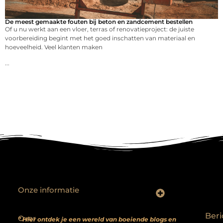
De meest gemaakte fouten bij beton en zandcement bestellen
Of u nu werkt aan een vloer, terras of renovatieproject: de juiste
voorbereiding begint met het goed inschatten van materiaal en
hoeveelheid. Veel klanten maken
...
Onze informatie
Backlinks kopen? Focus op kwaliteit, niet kwantiteit
Extra geld verdienen: realistische bijverdienmodellen voor iedereen met ambitie
Beri
Over
” Hier ontdek je een wereld van boeiende blogs en