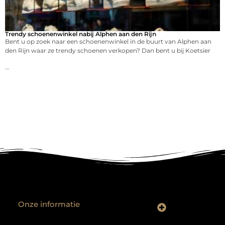
Trendy schoenenwinkel nabij Alphen aan den Rijn
Bent u op zoek naar een schoenenwinkel in de buurt van Alphen aan
den Rijn waar ze trendy schoenen verkopen? Dan bent u bij Koetsier
...
Onze informatie
Backlinks kopen? Focus op kwaliteit, niet kwantiteit
Extra geld verdienen: realistische bijverdienmodellen voor iedereen met ambitie