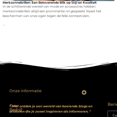
Merkzonnebrillen: Een Betoverende Blik op Stijl en Kwaliteit
In de schitterende wereld van mode en accessoires hebben
merkzonnebrillen altijd een prominente rol gespeeld. Naast het
beschermen van onze ogen tegen de felle zonnestralen,
...
Onze informatie
Backlinks kopen? Focus op kwaliteit, niet kwantiteit
Extra geld verdienen: realistische bijverdienmodellen voor iedereen met ambitie
Beri
Over
” Hier ontdek je een wereld van boeiende blogs en
Bedrijf
artikelen die je zowel inspireren als informeren. “