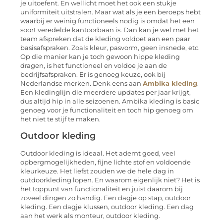
je uitoefent. En wellicht moet het ook een stukje
uniformiteit uitstralen. Maar wat als je een beroeps hebt
waarbij er weinig functioneels nodig is omdat het een
soort veredelde kantoorbaan is. Dan kan je wel met het
team afspreken dat de kleding voldoet aan een paar
basisafspraken. Zoals kleur, pasvorm, geen insnede, etc.
Op die manier kan je toch gewoon hippe kleding
dragen, is het functioneel en voldoe je aan de
bedrijfsafspraken. Er is genoeg keuze, ook bij
Nederlandse merken. Denk eens aan
Ambika kleding
.
Een kledinglijn die meerdere updates per jaar krijgt,
dus altijd hip in alle seizoenen. Ambika kleding is basic
genoeg voor je functionaliteit en toch hip genoeg om
het niet te stijf te maken.
Outdoor kleding
Outdoor kleding is ideaal. Het ademt goed, veel
opbergmogelijkheden, fijne lichte stof en voldoende
kleurkeuze. Het liefst zouden we de hele dag in
outdoorkleding lopen. En waarom eigenlijk niet? Het is
het toppunt van functionaliteit en juist daarom bij
zoveel dingen zo handig. Een dagje op stap, outdoor
kleding. Een dagje klussen, outdoor kleding. Een dag
aan het werk als monteur, outdoor kleding.