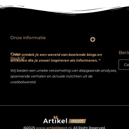
Onze informatie
Backlinks kopen? Focus op kwaliteit, niet kwantiteit
Extra geld verdienen: realistische bijverdienmodellen voor iedereen met ambitie
Beri
Over
” Hier ontdek je een wereld van boeiende blogs en
Bedrijf
artikelen die je zowel inspireren als informeren. “
Wij bieden een unieke verzameling van diepgaande analyses,
spannende verhalen en actuele inzichten uit de
voetbalwereld.
@2025
www.artikeldepot.nl
. All Right Reserved.