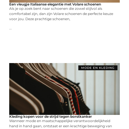
Een vleugje Italiaanse elegantie met Volare schoenen
Als je op zoek bent naar schoenen die zowel stijlvol als
comfortabel zijn, dan zijn Volare schoenen de perfecte keuze
voor jou. Deze prachtige schoenen,
...
MODE EN KLEDING
Kleding kopen voor de strijd tegen borstkanker
Wanneer mode en maatschappelijke verantwoordelijkheid
hand in hand gaan, ontstaat er een krachtige beweging van