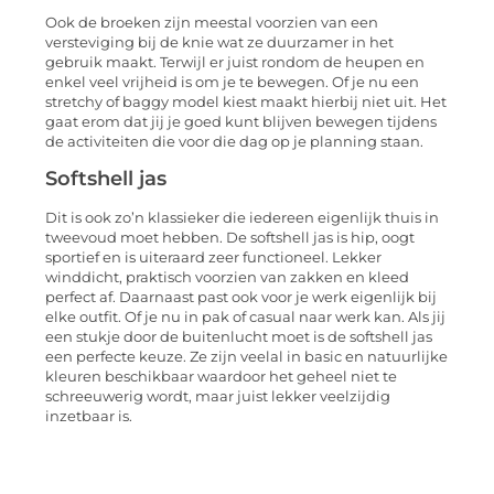
Ook de broeken zijn meestal voorzien van een
versteviging bij de knie wat ze duurzamer in het
gebruik maakt. Terwijl er juist rondom de heupen en
enkel veel vrijheid is om je te bewegen. Of je nu een
stretchy of baggy model kiest maakt hierbij niet uit. Het
gaat erom dat jij je goed kunt blijven bewegen tijdens
de activiteiten die voor die dag op je planning staan.
Softshell jas
Dit is ook zo’n klassieker die iedereen eigenlijk thuis in
tweevoud moet hebben. De softshell jas is hip, oogt
sportief en is uiteraard zeer functioneel. Lekker
winddicht, praktisch voorzien van zakken en kleed
perfect af. Daarnaast past ook voor je werk eigenlijk bij
elke outfit. Of je nu in pak of casual naar werk kan. Als jij
een stukje door de buitenlucht moet is de softshell jas
een perfecte keuze. Ze zijn veelal in basic en natuurlijke
kleuren beschikbaar waardoor het geheel niet te
schreeuwerig wordt, maar juist lekker veelzijdig
inzetbaar is.