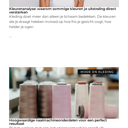
Kleurenanalyse: waarom sommige kleuren je uitstraling direct
versterken
Kleding doet meer dan alleen je lichaam bedekken. De kleuren
die je draagt hebben invloed op hoe fris je gezicht oogt, hoe
helder je ogen
...
MODE EN KLEDING
Hoogwaardige naaimachineonderdelen voor een perfect
resultaat
Bij het werken met een industrienaaimachine speelt elk