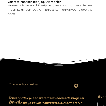
Van foto naar schilderij op uw manier
Van een foto naar schilderij gaan, maar dan zonder al te veel
moeilijke dingen. Dat kan. En dat kunnen wij voor u doen. U
hoeft
...
Onze informatie
Backlinks kopen? Focus op kwaliteit, niet kwantiteit
Extra geld verdienen: realistische bijverdienmodellen voor iedereen met ambitie
Beri
Over
” Hier ontdek je een wereld van boeiende blogs en
Bedrijf
artikelen die je zowel inspireren als informeren. “