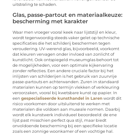
uitstraling te schaden.
Glas, passe-partout en materiaalkeuze:
bescherming met karakter
Waar men vroeger vooral keek naar lijststijl en kleur,
wordt tegenwoordig steeds vaker gelet op technische
specificaties die het schilderij beschermen tegen
veroudering. UV-werend glas, bijvoorbeeld, voorkomt
dat kleuren vervagen onder invloed van zonlicht of
kunstlicht. Ook ontspiegeld museumglas behoort tot
de mogelijkheden, voor een optimale kijkervaring
zonder reflecties. Een andere cruciale factor bij het
inlijsten van schilderijen is het gebruik van zuurvrije
passe-partouts en achterwanden. Zuren in standaard
materialen kunnen op termijn vlekken of verkleuring
veroorzaken, vooral bij kwetsbare kunst op papier. In
een
gespecialiseerde kunsthandel in Laren
wordt dit
risico voorkomen door uitsluitend te werken met
materialen die voldoen aan museale normen. Daarbij
wordt elk kunstwerk individueel beoordeeld: de ene
lijst past misschien perfect qua stijl, maar biedt
onvoldoende bescherming bij een specifieke locatie
zoals een zonnige woonkamer of een vochtige hal.