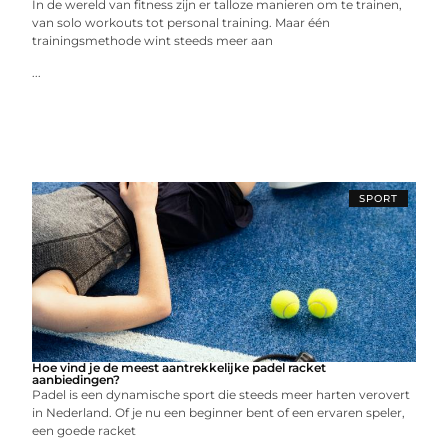
In de wereld van fitness zijn er talloze manieren om te trainen,
van solo workouts tot personal training. Maar één
trainingsmethode wint steeds meer aan
...
SPORT
Hoe vind je de meest aantrekkelijke padel racket
aanbiedingen?
Padel is een dynamische sport die steeds meer harten verovert
in Nederland. Of je nu een beginner bent of een ervaren speler,
een goede racket