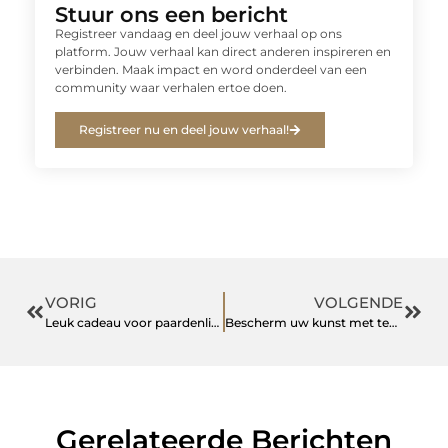
Stuur ons een bericht
Registreer vandaag en deel jouw verhaal op ons
platform. Jouw verhaal kan direct anderen inspireren en
verbinden. Maak impact en word onderdeel van een
community waar verhalen ertoe doen.
Registreer nu en deel jouw verhaal!
VORIG
VOLGENDE
Leuk cadeau voor paardenliefhebber – alles over speelgoed paarden!
Bescherm uw kunst met technische precisie bij het inlijsten van schilderijen
Gerelateerde Berichten