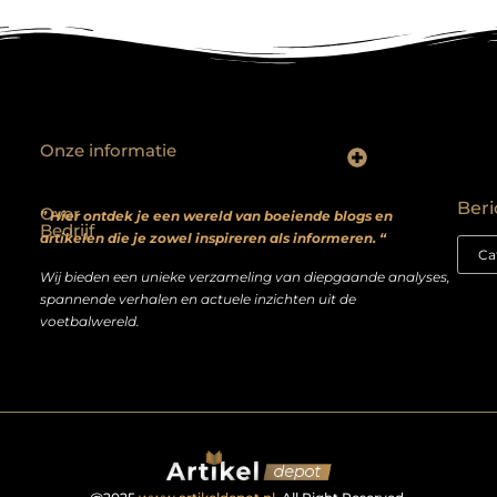
Onze informatie
Backlinks kopen? Focus op kwaliteit, niet kwantiteit
Extra geld verdienen: realistische bijverdienmodellen voor iedereen met ambitie
Beri
Over
” Hier ontdek je een wereld van boeiende blogs en
Bedrijf
artikelen die je zowel inspireren als informeren. “
Wij bieden een unieke verzameling van diepgaande analyses,
spannende verhalen en actuele inzichten uit de
voetbalwereld.