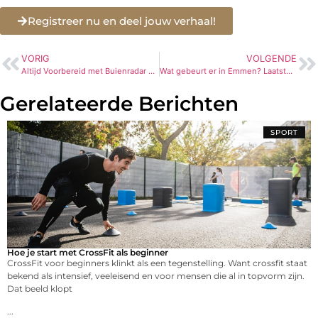
Registreer nu en deel jouw verhaal!
VORIG
VOLGENDE
Altijd Voorbereid met Buienradar Emmen
Wat gebeurt er in Emmen? Laatste Nieuws en Ontwikkelingen
Gerelateerde Berichten
SPORT
Hoe je start met CrossFit als beginner
CrossFit voor beginners klinkt als een tegenstelling. Want crossfit staat
bekend als intensief, veeleisend en voor mensen die al in topvorm zijn.
Dat beeld klopt
...