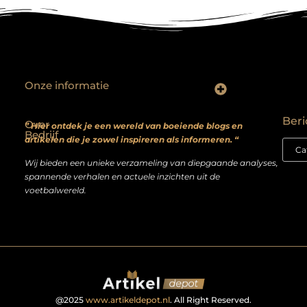
Onze informatie
Backlinks kopen? Focus op kwaliteit, niet kwantiteit
Extra geld verdienen: realistische bijverdienmodellen voor iedereen met ambitie
Beri
Over
” Hier ontdek je een wereld van boeiende blogs en
Bedrijf
artikelen die je zowel inspireren als informeren. “
Wij bieden een unieke verzameling van diepgaande analyses,
spannende verhalen en actuele inzichten uit de
voetbalwereld.
@2025
www.artikeldepot.nl
. All Right Reserved.