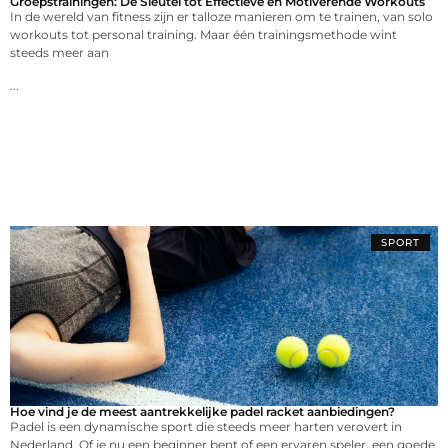
Groepstrainingen: De Sleutel tot Effectieve en Motiverende Workouts
In de wereld van fitness zijn er talloze manieren om te trainen, van solo
workouts tot personal training. Maar één trainingsmethode wint
steeds meer aan
...
SPORT
Hoe vind je de meest aantrekkelijke padel racket aanbiedingen?
Padel is een dynamische sport die steeds meer harten verovert in
Nederland. Of je nu een beginner bent of een ervaren speler, een goede