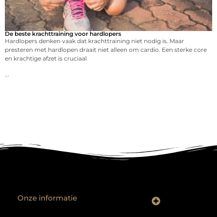
De beste krachttraining voor hardlopers
Hardlopers denken vaak dat krachttraining niet nodig is. Maar
presteren met hardlopen draait niet alleen om cardio. Een sterke core
en krachtige afzet is cruciaal
...
Onze informatie
Backlinks kopen? Focus op kwaliteit, niet kwantiteit
Extra geld verdienen: realistische bijverdienmodellen voor iedereen met ambitie