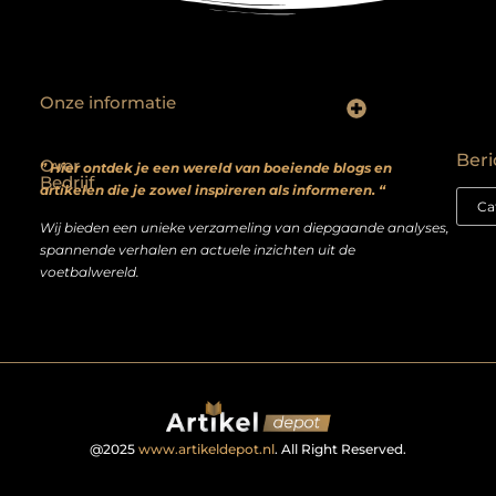
Onze informatie
Backlinks kopen? Focus op kwaliteit, niet kwantiteit
Extra geld verdienen: realistische bijverdienmodellen voor iedereen met ambitie
Beri
Over
” Hier ontdek je een wereld van boeiende blogs en
Bedrijf
artikelen die je zowel inspireren als informeren. “
Wij bieden een unieke verzameling van diepgaande analyses,
spannende verhalen en actuele inzichten uit de
voetbalwereld.
@2025
www.artikeldepot.nl
. All Right Reserved.