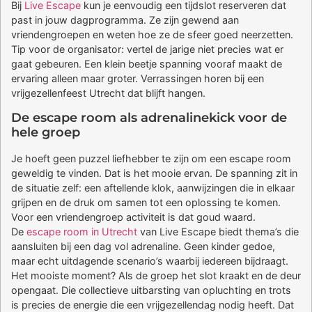
Bij
Live Escape
kun je eenvoudig een tijdslot reserveren dat
past in jouw dagprogramma. Ze zijn gewend aan
vriendengroepen en weten hoe ze de sfeer goed neerzetten.
Tip voor de organisator: vertel de jarige niet precies wat er
gaat gebeuren. Een klein beetje spanning vooraf maakt de
ervaring alleen maar groter. Verrassingen horen bij een
vrijgezellenfeest Utrecht dat blijft hangen.
De escape room als adrenalinekick voor de
hele groep
Je hoeft geen puzzel liefhebber te zijn om een escape room
geweldig te vinden. Dat is het mooie ervan. De spanning zit in
de situatie zelf: een aftellende klok, aanwijzingen die in elkaar
grijpen en de druk om samen tot een oplossing te komen.
Voor een vriendengroep activiteit is dat goud waard.
De
escape room in Utrecht
van Live Escape biedt thema’s die
aansluiten bij een dag vol adrenaline. Geen kinder gedoe,
maar echt uitdagende scenario’s waarbij iedereen bijdraagt.
Het mooiste moment? Als de groep het slot kraakt en de deur
opengaat. Die collectieve uitbarsting van opluchting en trots
is precies de energie die een vrijgezellendag nodig heeft. Dat