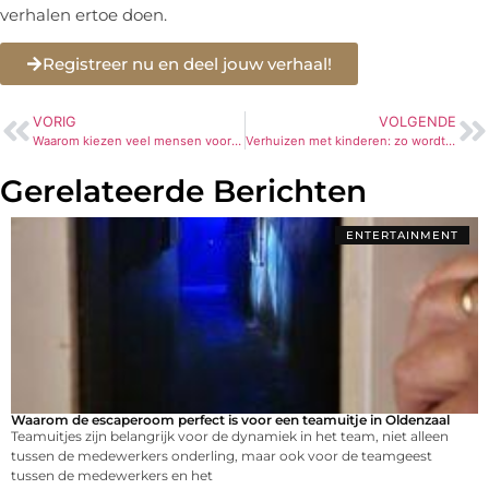
verhalen ertoe doen.
Registreer nu en deel jouw verhaal!
VORIG
VOLGENDE
Waarom kiezen veel mensen voor korte insuline naalden?
Verhuizen met kinderen: zo wordt een drukke dag een groot avontuur
Gerelateerde Berichten
ENTERTAINMENT
Waarom de escaperoom perfect is voor een teamuitje in Oldenzaal
Teamuitjes zijn belangrijk voor de dynamiek in het team, niet alleen
tussen de medewerkers onderling, maar ook voor de teamgeest
tussen de medewerkers en het