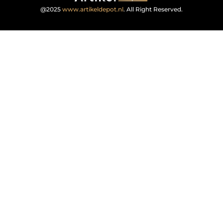
@2025
www.artikeldepot.nl
. All Right Reserved.