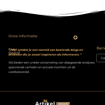
Onze informatie
Backlinks kopen? Focus op kwaliteit, niet kwantiteit
Extra geld verdienen: realistische bijverdienmodellen voor iedereen met ambitie
Beri
Over
” Hier ontdek je een wereld van boeiende blogs en
Bedrijf
artikelen die je zowel inspireren als informeren. “
Wij bieden een unieke verzameling van diepgaande analyses,
spannende verhalen en actuele inzichten uit de
voetbalwereld.