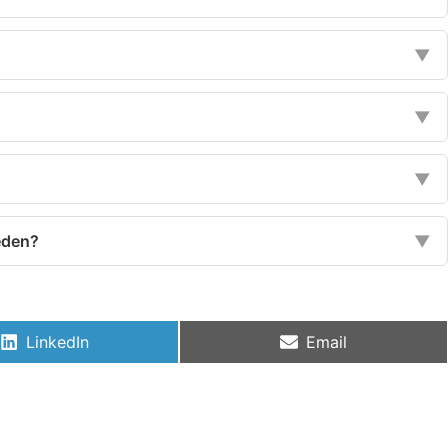
▼
▼
▼
eden?
▼
LinkedIn
Email