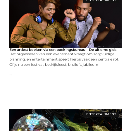
ENTERTAINMENT
Een artiest boeken via een boekingsbureau – De ultieme gids
Het organiseren van een evenement vraagt om zorgvuldige
planning, en entertainment speelt hierbij vaak een centrale rol.
Of je nu een festival, bedrijfsfeest, bruiloft, jubileum
...
ENTERTAINMENT