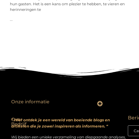
hun gasten. Het is een kans om plezier te hebben, te vieren en
herinneringen te
...
Onze informatie
Backlinks kopen? Focus op kwaliteit, niet kwantiteit
Extra geld verdienen: realistische bijverdienmodellen voor iedereen met ambitie
Beri
Over
” Hier ontdek je een wereld van boeiende blogs en
Bedrijf
artikelen die je zowel inspireren als informeren. “
Wij bieden een unieke verzameling van diepgaande analyses,