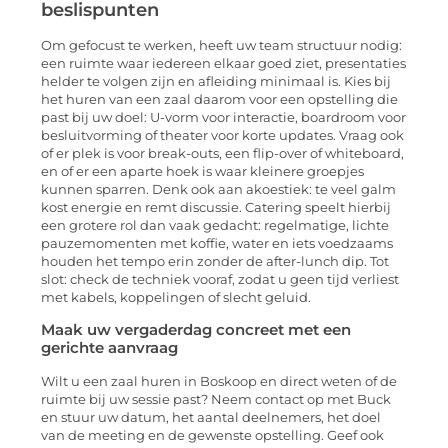
beslispunten
Om gefocust te werken, heeft uw team structuur nodig:
een ruimte waar iedereen elkaar goed ziet, presentaties
helder te volgen zijn en afleiding minimaal is. Kies bij
het huren van een zaal daarom voor een opstelling die
past bij uw doel: U-vorm voor interactie, boardroom voor
besluitvorming of theater voor korte updates. Vraag ook
of er plek is voor break-outs, een flip-over of whiteboard,
en of er een aparte hoek is waar kleinere groepjes
kunnen sparren. Denk ook aan akoestiek: te veel galm
kost energie en remt discussie. Catering speelt hierbij
een grotere rol dan vaak gedacht: regelmatige, lichte
pauzemomenten met koffie, water en iets voedzaams
houden het tempo erin zonder de after-lunch dip. Tot
slot: check de techniek vooraf, zodat u geen tijd verliest
met kabels, koppelingen of slecht geluid.
Maak uw vergaderdag concreet met een
gerichte aanvraag
Wilt u een zaal huren in Boskoop en direct weten of de
ruimte bij uw sessie past? Neem contact op met Buck
en stuur uw datum, het aantal deelnemers, het doel
van de meeting en de gewenste opstelling. Geef ook