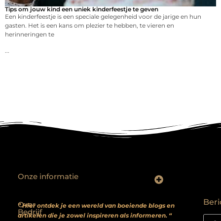
Tips om jouw kind een uniek kinderfeestje te geven
Een kinderfeestje is een speciale gelegenheid voor de jarige en hun
gasten. Het is een kans om plezier te hebben, te vieren en
herinneringen te
...
Onze informatie
Backlinks kopen? Focus op kwaliteit, niet kwantiteit
Extra geld verdienen: realistische bijverdienmodellen voor iedereen met ambitie
Beri
Over
” Hier ontdek je een wereld van boeiende blogs en
Bedrijf
artikelen die je zowel inspireren als informeren. “