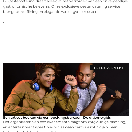
Bij Oestercatering draait alles om het verzorgen van een onvergetelijke
gastronomische belevenis. Onze exclusieve oester catering service
brengt de verfijning en elegantie van dagverse oesters
...
ENTERTAINMENT
Een artiest boeken via een boekingsbureau – De ultieme gids
Het organiseren van een evenement vraagt om zorgvuldige planning,
en entertainment speelt hierbij vaak een centrale rol. Of je nu een