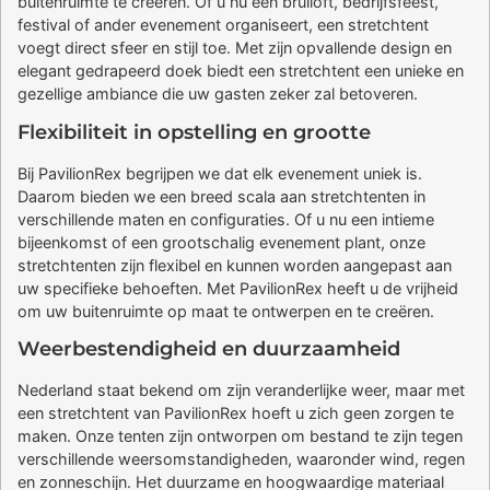
buitenruimte te creëren. Of u nu een bruiloft, bedrijfsfeest,
festival of ander evenement organiseert, een stretchtent
voegt direct sfeer en stijl toe. Met zijn opvallende design en
elegant gedrapeerd doek biedt een stretchtent een unieke en
gezellige ambiance die uw gasten zeker zal betoveren.
Flexibiliteit in opstelling en grootte
Bij PavilionRex begrijpen we dat elk evenement uniek is.
Daarom bieden we een breed scala aan stretchtenten in
verschillende maten en configuraties. Of u nu een intieme
bijeenkomst of een grootschalig evenement plant, onze
stretchtenten zijn flexibel en kunnen worden aangepast aan
uw specifieke behoeften. Met PavilionRex heeft u de vrijheid
om uw buitenruimte op maat te ontwerpen en te creëren.
Weerbestendigheid en duurzaamheid
Nederland staat bekend om zijn veranderlijke weer, maar met
een stretchtent van PavilionRex hoeft u zich geen zorgen te
maken. Onze tenten zijn ontworpen om bestand te zijn tegen
verschillende weersomstandigheden, waaronder wind, regen
en zonneschijn. Het duurzame en hoogwaardige materiaal