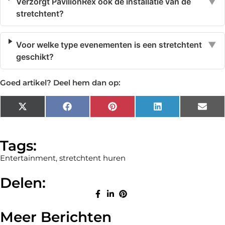
Verzorgt PavilionRex ook de installatie van de
▼
stretchtent?
Voor welke type evenementen is een stretchtent
▼
geschikt?
Goed artikel? Deel hem dan op:
X
Facebook
Pinterest
LinkedIn
Emai
(Twitter)
Tags:
Entertainment
,
stretchtent huren
Delen:
Meer Berichten