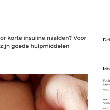
r korte insuline naalden? Voor
Del
 zijn goede hulpmiddelen
Me
Fysi
bew
Augu
Veil
ond
Augu