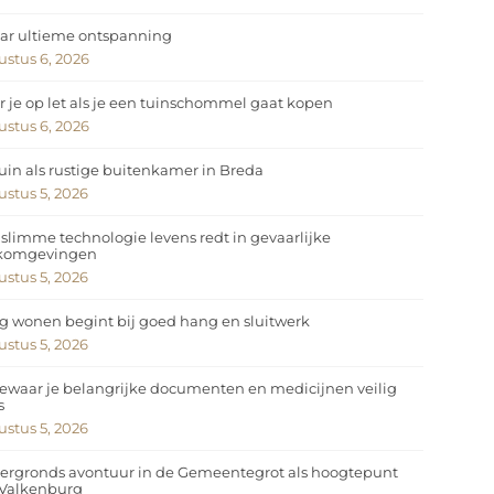
ar ultieme ontspanning
stus 6, 2026
 je op let als je een tuinschommel gaat kopen
stus 6, 2026
uin als rustige buitenkamer in Breda
stus 5, 2026
slimme technologie levens redt in gevaarlijke
komgevingen
stus 5, 2026
ig wonen begint bij goed hang en sluitwerk
stus 5, 2026
ewaar je belangrijke documenten en medicijnen veilig
s
stus 5, 2026
ergronds avontuur in de Gemeentegrot als hoogtepunt
 Valkenburg