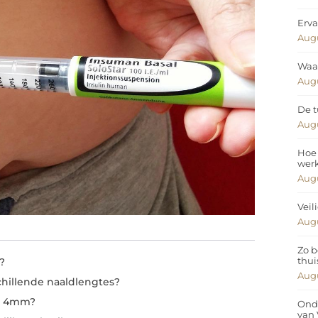
Erva
Augu
Waar
Augu
De t
Augu
Hoe 
wer
Augu
Veil
Augu
Zo b
thui
?
Augu
hillende naaldlengtes?
en 4mm?
Ond
van