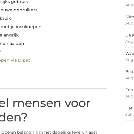
lijks gebruik
Augu
ieuwe gebruikers
Slim
bruik
Augu
t met je insulinepen
elangrijk
De j
Augu
ine naalden
?
Waar
Augu
pen via Dipso
Bedr
Augu
Een 
Augu
el mensen voor
Het 
lden?
Juli
ddelen belangrijk in het dagelijks leven. Naast