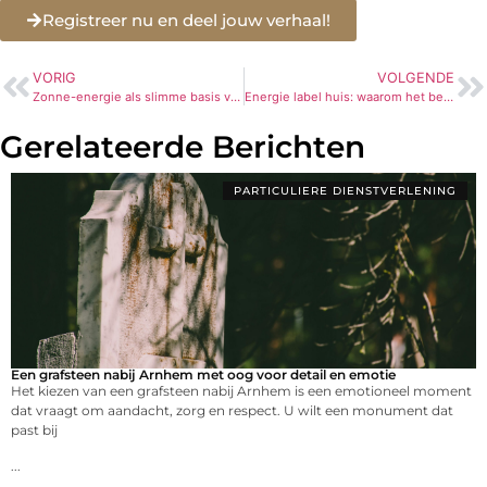
Registreer nu en deel jouw verhaal!
VORIG
VOLGENDE
Zonne-energie als slimme basis voor openbare verlichting
Energie label huis: waarom het belangrijker is dan ooit
Gerelateerde Berichten
PARTICULIERE DIENSTVERLENING
Een grafsteen nabij Arnhem met oog voor detail en emotie
Het kiezen van een grafsteen nabij Arnhem is een emotioneel moment
dat vraagt om aandacht, zorg en respect. U wilt een monument dat
past bij
...