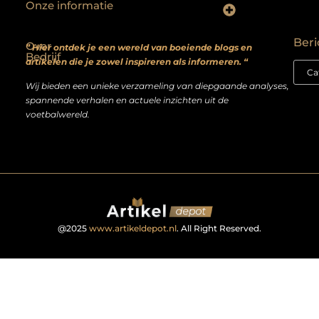
Onze informatie
Backlinks kopen? Focus op kwaliteit, niet kwantiteit
Extra geld verdienen: realistische bijverdienmodellen voor iedereen met ambitie
Beri
Over
” Hier ontdek je een wereld van boeiende blogs en
Bedrijf
artikelen die je zowel inspireren als informeren. “
Wij bieden een unieke verzameling van diepgaande analyses,
spannende verhalen en actuele inzichten uit de
voetbalwereld.
@2025
www.artikeldepot.nl
. All Right Reserved.