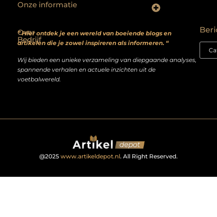
Onze informatie
Backlinks kopen? Focus op kwaliteit, niet kwantiteit
Extra geld verdienen: realistische bijverdienmodellen voor iedereen met ambitie
Beri
Over
” Hier ontdek je een wereld van boeiende blogs en
Bedrijf
artikelen die je zowel inspireren als informeren. “
Wij bieden een unieke verzameling van diepgaande analyses,
spannende verhalen en actuele inzichten uit de
voetbalwereld.
@2025
www.artikeldepot.nl
. All Right Reserved.