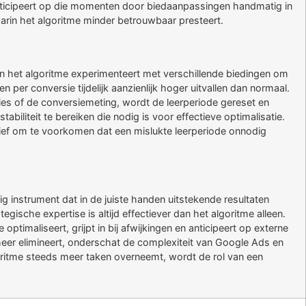
 anticipeert op die momenten door biedaanpassingen handmatig in
arin het algoritme minder betrouwbaar presteert.
n het algoritme experimenteert met verschillende biedingen om
er conversie tijdelijk aanzienlijk hoger uitvallen dan normaal.
ties of de conversiemeting, wordt de leerperiode gereset en
abiliteit te bereiken die nodig is voor effectieve optimalisatie.
nsief om te voorkomen dat een mislukte leerperiode onnodig
g instrument dat in de juiste handen uitstekende resultaten
egische expertise is altijd effectiever dan het algoritme alleen.
ptimaliseert, grijpt in bij afwijkingen en anticipeert op externe
eer elimineert, onderschat de complexiteit van Google Ads en
goritme steeds meer taken overneemt, wordt de rol van een