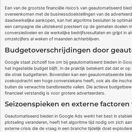
Een van de grootste financiële risico’s van geautomatiseerd bied
overeenkomen met de businessdoelstellingen van de adverteerde
daadwerkelijke aankopen, kan het algoritme besluiten te optimal
een campagne die uitstekend presteert op de gemeten doelen maa
conversiedoelen en de werkelijke bedrijfsresultaten en grijpt in
omzetcijfers al weken of maanden achterblijven.
Budgetoverschrijdingen door geauto
Google staat zichzelf toe om bij geautomatiseerd bieden in Goo
het ingestelde budget blijft. In de praktijk betekent dat dat 
die strak budgetteren. Bovendien kan een geautomatiseerde bieds
zoekopdracht een hoge conversiekans heeft, ook als die inschattin
buiten de verwachte bandbreedte vallen. Die actieve budgetbew
financieel verstandig is voor grotere adverteerders.
Seizoenspieken en externe factoren
Geautomatiseerd bieden in Google Ads werkt het best in stabie
plotseling veranderen, heeft het algoritme tijd nodig om zich a
externe crisis die de vraag in een branche tijdelijk doet exploder