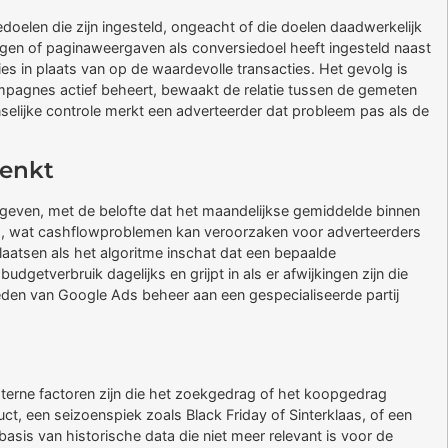
doelen die zijn ingesteld, ongeacht of die doelen daadwerkelijk
gen of paginaweergaven als conversiedoel heeft ingesteld naast
s in plaats van op de waardevolle transacties. Het gevolg is
ampagnes actief beheert, bewaakt de relatie tussen de gemeten
enselijke controle merkt een adverteerder dat probleem pas als de
denkt
 geven, met de belofte dat het maandelijkse gemiddelde binnen
land, wat cashflowproblemen kan veroorzaken voor adverteerders
laatsen als het algoritme inschat dat een bepaalde
dgetverbruik dagelijks en grijpt in als er afwijkingen zijn die
den van Google Ads beheer aan een gespecialiseerde partij
terne factoren zijn die het zoekgedrag of het koopgedrag
t, een seizoenspiek zoals Black Friday of Sinterklaas, of een
 basis van historische data die niet meer relevant is voor de