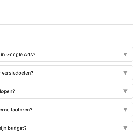
n in Google Ads?
▼
nversiedoelen?
▼
 lopen?
▼
erne factoren?
▼
mijn budget?
▼