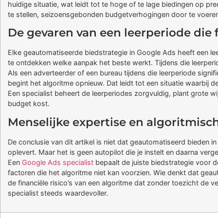
huidige situatie, wat leidt tot te hoge of te lage biedingen op
te stellen, seizoensgebonden budgetverhogingen door te voeren 
De gevaren van een leerperiode die 
Elke geautomatiseerde biedstrategie in Google Ads heeft een le
te ontdekken welke aanpak het beste werkt. Tijdens die leerperi
Als een adverteerder of een bureau tijdens die leerperiode signi
begint het algoritme opnieuw. Dat leidt tot een situatie waarbij d
Een specialist beheert de leerperiodes zorgvuldig, plant grote 
budget kost.
Menselijke expertise en algoritmisc
De conclusie van dit artikel is niet dat geautomatiseerd bieden 
oplevert. Maar het is geen autopilot die je instelt en daarna verg
Een
Google Ads specialist
bepaalt de juiste biedstrategie voor de
factoren die het algoritme niet kan voorzien. Wie denkt dat g
de financiële risico’s van een algoritme dat zonder toezicht de
specialist steeds waardevoller.