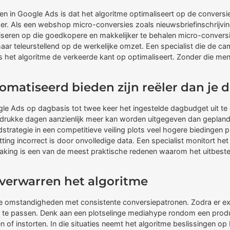
en in Google Ads is dat het algoritme optimaliseert op de conversie
r. Als een webshop micro-conversies zoals nieuwsbriefinschrijvin
iseren op die goedkopere en makkelijker te behalen micro-conversie
r teleurstellend op de werkelijke omzet. Een specialist die de c
 als het algoritme de verkeerde kant op optimaliseert. Zonder die m
matiseerd bieden zijn reëler dan je 
gle Ads op dagbasis tot twee keer het ingestelde dagbudget uit te
er op drukke dagen aanzienlijk meer kan worden uitgegeven dan gep
trategie in een competitieve veiling plots veel hogere biedingen p
g incorrect is door onvolledige data. Een specialist monitort het bu
aking is een van de meest praktische redenen waarom het uitbeste
 verwarren het algoritme
le omstandigheden met consistente conversiepatronen. Zodra er ex
an te passen. Denk aan een plotselinge mediahype rondom een produc
en of instorten. In die situaties neemt het algoritme beslissingen op