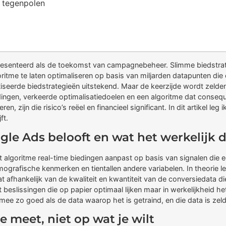
n tegenpolen
esenteerd als de toekomst van campagnebeheer. Slimme biedstra
itme te laten optimaliseren op basis van miljarden datapunten die 
iseerde biedstrategieën uitstekend. Maar de keerzijde wordt zelde
jdingen, verkeerde optimalisatiedoelen en een algoritme dat conse
 zijn die risico’s reëel en financieel significant. In dit artikel leg
ft.
le Ads belooft en wat het werkelijk 
 algoritme real-time biedingen aanpast op basis van signalen die ee
 demografische kenmerken en tientallen andere variabelen. In theorie 
dat afhankelijk van de kwaliteit en kwantiteit van de conversiedata 
beslissingen die op papier optimaal lijken maar in werkelijkheid he
rmee zo goed als de data waarop het is getraind, en die data is z
e meet, niet op wat je wilt