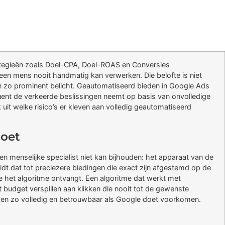
tegieën zoals Doel-CPA, Doel-ROAS en Conversies
een mens nooit handmatig kan verwerken. Die belofte is niet
n zo prominent belicht. Geautomatiseerd bieden in Google Ads
quent de verkeerde beslissingen neemt op basis van onvolledige
 ik uit welke risico’s er kleven aan volledig geautomatiseerd
doet
n menselijke specialist niet kan bijhouden: het apparaat van de
leidt dat tot preciezere biedingen die exact zijn afgestemd op de
die het algoritme ontvangt. Een algoritme dat werkt met
t budget verspillen aan klikken die nooit tot de gewenste
elden zo volledig en betrouwbaar als Google doet voorkomen.