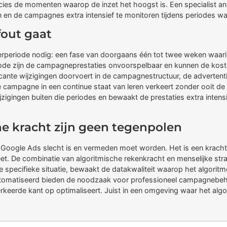
 precies de momenten waarop de inzet het hoogst is. Een specialist
en de campagnes extra intensief te monitoren tijdens periodes wa
fout gaat
erperiode nodig: een fase van doorgaans één tot twee weken waari
ode zijn de campagneprestaties onvoorspelbaar en kunnen de kosten p
ficante wijzigingen doorvoert in de campagnestructuur, de adverten
e campagne in een continue staat van leren verkeert zonder ooit de st
wijzigingen buiten die periodes en bewaakt de prestaties extra inte
he kracht zijn geen tegenpolen
in Google Ads slecht is en vermeden moet worden. Het is een krachti
eet. De combinatie van algoritmische rekenkracht en menselijke strat
 specifieke situatie, bewaakt de datakwaliteit waarop het algoritme o
eautomatiseerd bieden de noodzaak voor professioneel campagnebeh
 verkeerde kant op optimaliseert. Juist in een omgeving waar het al