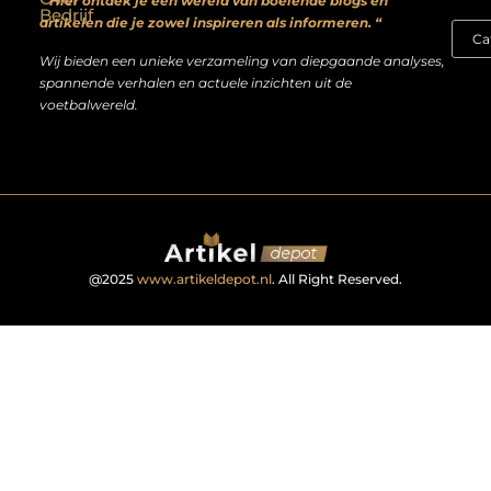
” Hier ontdek je een wereld van boeiende blogs en
Bedrijf
artikelen die je zowel inspireren als informeren. “
Wij bieden een unieke verzameling van diepgaande analyses,
spannende verhalen en actuele inzichten uit de
voetbalwereld.
@2025
www.artikeldepot.nl
. All Right Reserved.