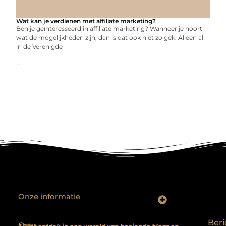
Wat kan je verdienen met affiliate marketing?
Ben je geïnteresseerd in affiliate marketing? Wanneer je hoort
wat de mogelijkheden zijn, dan is dat ook niet zo gek. Alleen al
in de Verenigde
...
Onze informatie
Backlinks kopen? Focus op kwaliteit, niet kwantiteit
Extra geld verdienen: realistische bijverdienmodellen voor iedereen met ambitie
Beri
Over