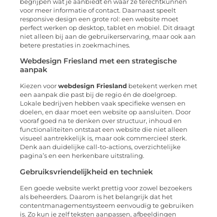
begrijpen wat je aanbiedt en waar ze terechtkunnen
voor meer informatie of contact. Daarnaast speelt
responsive design een grote rol: een website moet
perfect werken op desktop, tablet en mobiel. Dit draagt
niet alleen bij aan de gebruikerservaring, maar ook aan
betere prestaties in zoekmachines.
Webdesign Friesland met een strategische
aanpak
Kiezen voor
webdesign Friesland
betekent werken met
een aanpak die past bij de regio én de doelgroep.
Lokale bedrijven hebben vaak specifieke wensen en
doelen, en daar moet een website op aansluiten. Door
vooraf goed na te denken over structuur, inhoud en
functionaliteiten ontstaat een website die niet alleen
visueel aantrekkelijk is, maar ook commercieel sterk.
Denk aan duidelijke call-to-actions, overzichtelijke
pagina’s en een herkenbare uitstraling.
Gebruiksvriendelijkheid en techniek
Een goede website werkt prettig voor zowel bezoekers
als beheerders. Daarom is het belangrijk dat het
contentmanagementsysteem eenvoudig te gebruiken
is. Zo kun je zelf teksten aanpassen, afbeeldingen