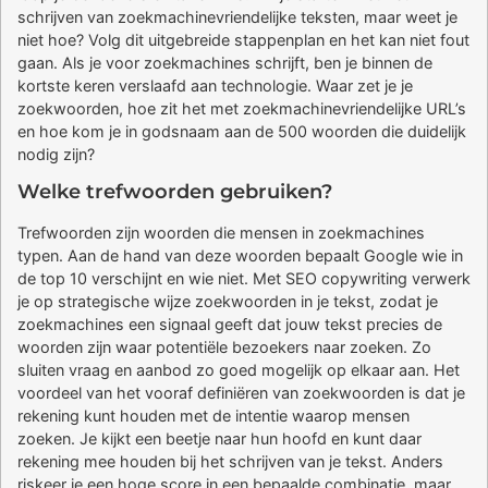
schrijven van zoekmachinevriendelijke teksten, maar weet je
niet hoe? Volg dit uitgebreide stappenplan en het kan niet fout
gaan. Als je voor zoekmachines schrijft, ben je binnen de
kortste keren verslaafd aan technologie. Waar zet je je
zoekwoorden, hoe zit het met zoekmachinevriendelijke URL’s
en hoe kom je in godsnaam aan de 500 woorden die duidelijk
nodig zijn?
Welke trefwoorden gebruiken?
Trefwoorden zijn woorden die mensen in zoekmachines
typen. Aan de hand van deze woorden bepaalt Google wie in
de top 10 verschijnt en wie niet. Met SEO copywriting verwerk
je op strategische wijze zoekwoorden in je tekst, zodat je
zoekmachines een signaal geeft dat jouw tekst precies de
woorden zijn waar potentiële bezoekers naar zoeken. Zo
sluiten vraag en aanbod zo goed mogelijk op elkaar aan. Het
voordeel van het vooraf definiëren van zoekwoorden is dat je
rekening kunt houden met de intentie waarop mensen
zoeken. Je kijkt een beetje naar hun hoofd en kunt daar
rekening mee houden bij het schrijven van je tekst. Anders
riskeer je een hoge score in een bepaalde combinatie, maar