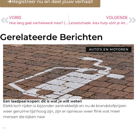
Registreer nu en deel jouw verhaal!
VORIG
VOLGENDE
Hoe lang gaat sierhekwerk mee? (levensduur per materiaal)
Letselschade: kies hulp vóór je iets ondertekent
Gerelateerde Berichten
AUTO'S EN MOTOREN
Een laadpaal kopen: dit is wat je wilt weten
Elektrisch rijden is bijzonder aantrekkelijk en nu de brandstofprijzen
weer geruime tijd hoog zijn, zijn er opnieuw weer flink wat meer
mensen die kijken naar
...