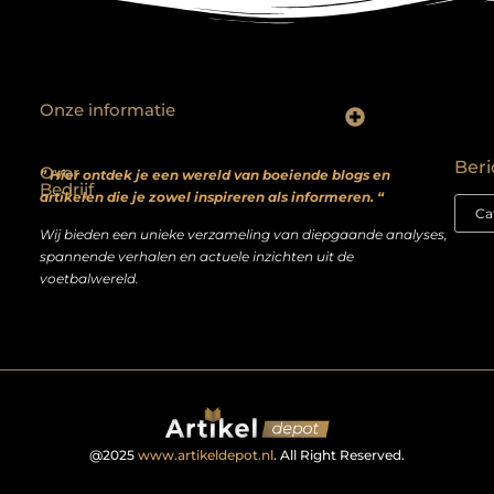
Onze informatie
Backlinks kopen? Focus op kwaliteit, niet kwantiteit
Extra geld verdienen: realistische bijverdienmodellen voor iedereen met ambitie
Beri
Over
” Hier ontdek je een wereld van boeiende blogs en
Bedrijf
artikelen die je zowel inspireren als informeren. “
Wij bieden een unieke verzameling van diepgaande analyses,
spannende verhalen en actuele inzichten uit de
voetbalwereld.
@2025
www.artikeldepot.nl
. All Right Reserved.