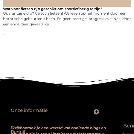
Wat voor fietsen zijn geschikt om sportief bezig te zijn?
Quarantaine dip? Ga toch fietsen! We leven op het moment door een
historische gebeurtenis heen. En geen prettige, progressieve. Nee, door
een enge, zeer gevaarlijke.
...
Onze informatie
Backlinks kopen? Focus op kwaliteit, niet kwantiteit
Extra geld verdienen: realistische bijverdienmodellen voor iedereen met ambitie
Beri
Over
” Hier ontdek je een wereld van boeiende blogs en
Bedrijf
artikelen die je zowel inspireren als informeren. “