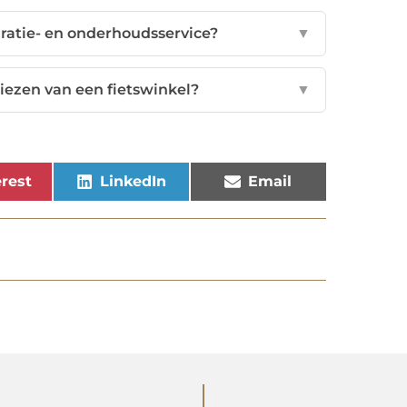
aratie- en onderhoudsservice?
▼
kiezen van een fietswinkel?
▼
rest
LinkedIn
Email