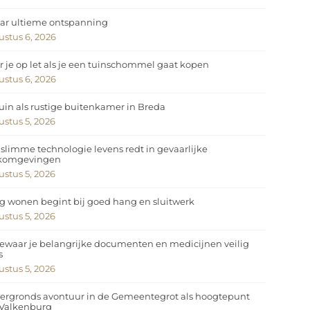
ar ultieme ontspanning
stus 6, 2026
 je op let als je een tuinschommel gaat kopen
stus 6, 2026
uin als rustige buitenkamer in Breda
stus 5, 2026
slimme technologie levens redt in gevaarlijke
komgevingen
stus 5, 2026
ig wonen begint bij goed hang en sluitwerk
stus 5, 2026
ewaar je belangrijke documenten en medicijnen veilig
s
stus 5, 2026
ergronds avontuur in de Gemeentegrot als hoogtepunt
 Valkenburg