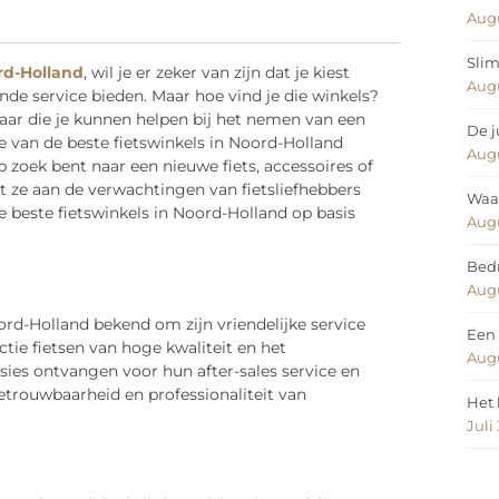
Augu
Slim
rd-Holland
, wil je er zeker van zijn dat je kiest
Augu
de service bieden. Maar hoe vind je die winkels?
baar die je kunnen helpen bij het nemen van een
De j
e van de beste fietswinkels in Noord-Holland
Augu
 zoek bent naar een nieuwe fiets, accessoires of
t ze aan de verwachtingen van fietsliefhebbers
Waar
beste fietswinkels in Noord-Holland op basis
Augu
Bedr
Augu
rd-Holland bekend om zijn vriendelijke service
Een 
tie fietsen van hoge kwaliteit en het
Augu
ies ontvangen voor hun after-sales service en
etrouwbaarheid en professionaliteit van
Het 
Juli