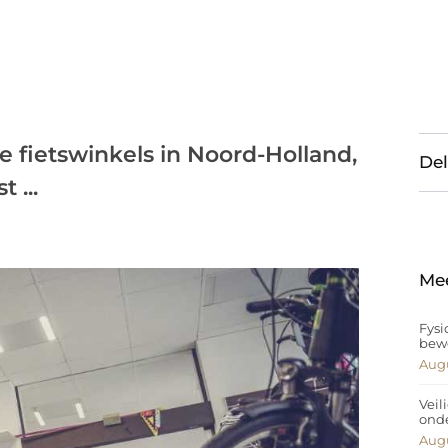
e fietswinkels in Noord-Holland,
Del
 ...
Me
Fysi
bew
Augu
Veil
ond
Augu