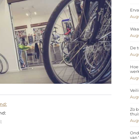
Erva
Augu
Waar
Augu
De t
Augu
Hoe 
wer
Augu
Veil
Augu
and:
Zo b
nd:
thui
Augu
:
Ond
van