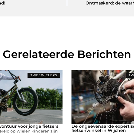
nd!
Ontmaskerd: de waarh
Gerelateerde Berichten
TWEEWIELERS
TW
vontuur voor jonge fietsers
De ongeëvenaarde expertis
fietsenwinkel in Wijchen
reld op Wielen Kinderen zijn