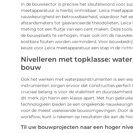
In de bouwsector is precisie het sleutelwoord voor s
meetapparatuur is hierbij onmisbaar. Leica meetappar
nauwkeurigheid en betrouwbaarheid, waardoor het een 
afstandsmeters tot geavanceerde theodolieten, Leica b
meting tot een fluitje van een cent maken. Deze tools 
de bouwplaats te verhogen, maar ook om de nauwkeur
kostbare fouten worden verminderd. Voor bouwbedrijven
keuze voor Leica meetapparatuur een stap in de richt
Nivelleren met topklasse: wate
bouw
Ook het werken met waterpasinstrumenten is een esse
instrumenten zorgen ervoor dat constructies perfect ho
cruciaal belang is voor de stabiliteit en duurzaamh
dit merk zijn hierin een klasse apart. Met hun gebruik
technologieën bieden ze een ongekende nauwkeurighei
voor de meest veeleisende bouwomgevingen. Door de
workflow, kunt u rekenen op resultaten die aan de ho
Til uw bouwprojecten naar een hoger niv