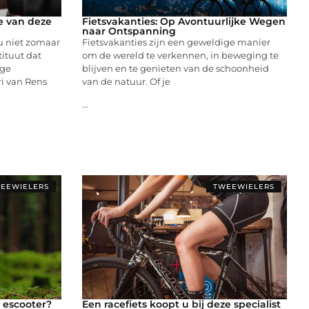
e van deze
Fietsvakanties: Op Avontuurlijke Wegen
naar Ontspanning
 u niet zomaar
Fietsvakanties zijn een geweldige manier
tituut dat
om de wereld te verkennen, in beweging te
nge
blijven en te genieten van de schoonheid
ri van Rens
van de natuur. Of je
...
EEWIELERS
TWEEWIELERS
 escooter?
Een racefiets koopt u bij deze specialist