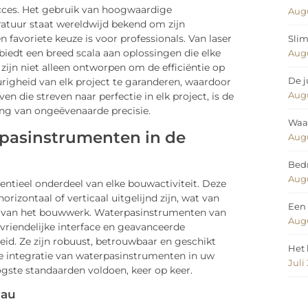
ucces. Het gebruik van hoogwaardige
Augu
atuur staat wereldwijd bekend om zijn
favoriete keuze is voor professionals. Van laser
Slim
iedt een breed scala aan oplossingen die elke
Augu
zijn niet alleen ontworpen om de efficiëntie op
De j
igheid van elk project te garanderen, waardoor
Augu
 die streven naar perfectie in elk project, is de
ing van ongeëvenaarde precisie.
Waar
rpasinstrumenten in de
Augu
Bedr
Augu
ntieel onderdeel van elke bouwactiviteit. Deze
rizontaal of verticaal uitgelijnd zijn, wat van
Een 
eid van het bouwwerk. Waterpasinstrumenten van
Augu
svriendelijke interface en geavanceerde
d. Ze zijn robuust, betrouwbaar en geschikt
Het 
 integratie van waterpasinstrumenten in uw
Juli
ogste standaarden voldoen, keer op keer.
eau