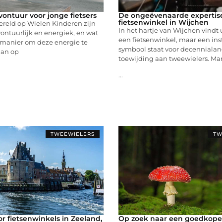
vontuur voor jonge fietsers
De ongeëvenaarde expertis
fietsenwinkel in Wijchen
reld op Wielen Kinderen zijn
In het hartje van Wijchen vindt
ontuurlijk en energiek, en wat
een fietsenwinkel, maar een ins
 manier om deze energie te
symbool staat voor decenniala
dan op
toewijding aan tweewielers. Ma
...
TWEEWIELERS
TW
r fietsenwinkels in Zeeland,
Op zoek naar een goedkope