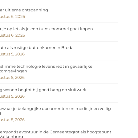
ar ultieme ontspanning
stus 6, 2026
 je op let als je een tuinschommel gaat kopen
stus 6, 2026
uin als rustige buitenkamer in Breda
stus 5, 2026
slimme technologie levens redt in gevaarlijke
komgevingen
stus 5, 2026
ig wonen begint bij goed hang en sluitwerk
stus 5, 2026
ewaar je belangrijke documenten en medicijnen veilig
s
stus 5, 2026
ergronds avontuur in de Gemeentegrot als hoogtepunt
 Valkenburg