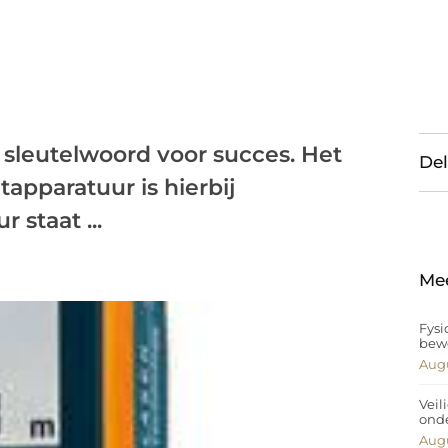
t sleutelwoord voor succes. Het
Del
pparatuur is hierbij
 staat ...
Me
Fysi
bew
Augu
Veil
ond
Augu