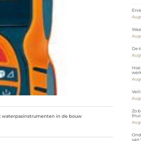
Erva
Augu
Waar
Augu
De t
Augu
Hoe 
wer
Augu
Veil
Augu
Zo b
thui
e: waterpasinstrumenten in de bouw
Augu
Ond
van