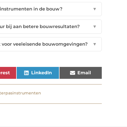
sinstrumenten in de bouw?
▼
ur bij aan betere bouwresultaten?
▼
kt voor veeleisende bouwomgevingen?
▼
rest
LinkedIn
Email
terpasinstrumenten