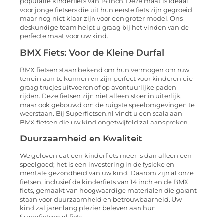
populaire kinderfiets van 14 inch. Deze maat is ideaal
voor jonge fietsers die uit hun eerste fiets zijn gegroeid
maar nog niet klaar zijn voor een groter model. Ons
deskundige team helpt u graag bij het vinden van de
perfecte maat voor uw kind.
BMX Fiets: Voor de Kleine Durfal
BMX fietsen staan bekend om hun vermogen om ruw
terrein aan te kunnen en zijn perfect voor kinderen die
graag trucjes uitvoeren of op avontuurlijke paden
rijden. Deze fietsen zijn niet alleen stoer in uiterlijk,
maar ook gebouwd om de ruigste speelomgevingen te
weerstaan. Bij Superfietsen.nl vindt u een scala aan
BMX fietsen die uw kind ongetwijfeld zal aanspreken.
Duurzaamheid en Kwaliteit
We geloven dat een kinderfiets meer is dan alleen een
speelgoed; het is een investering in de fysieke en
mentale gezondheid van uw kind. Daarom zijn al onze
fietsen, inclusief de kinderfiets van 14 inch en de BMX
fiets, gemaakt van hoogwaardige materialen die garant
staan voor duurzaamheid en betrouwbaarheid. Uw
kind zal jarenlang plezier beleven aan hun
Superfietsen.nl fiets.