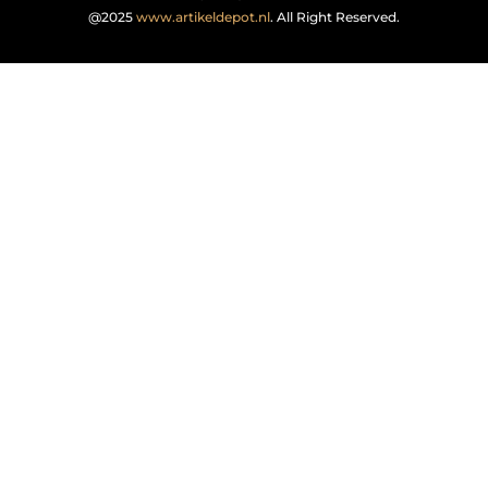
@2025
www.artikeldepot.nl
. All Right Reserved.