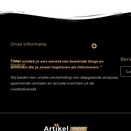
Onze informatie
Backlinks kopen? Focus op kwaliteit, niet kwantiteit
Extra geld verdienen: realistische bijverdienmodellen voor iedereen met ambitie
Beri
Over
” Hier ontdek je een wereld van boeiende blogs en
Bedrijf
artikelen die je zowel inspireren als informeren. “
Wij bieden een unieke verzameling van diepgaande analyses,
spannende verhalen en actuele inzichten uit de
voetbalwereld.