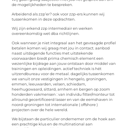
de mogelijkheden te bespreken.
Arbeidend als zzp’er? ook voor zzp-ers kunnen wij
tussenkomen in deze opdrachten.
Wij zijn erkend zzp intermediair en werken
overeenkomstig wet dba richtlijnen.
Ook wanneer je niet integraal aan het gevraagde profiel
betalen komen wij graag met jou in contact. aanbod
naast uitdagende functies met uitstekende
voorwaarden biedt prima chemisch element een
wezenlijke bijdrage aan jouw ontstaan door middel van
trainingen en opleidingen. actief techniek is hét
uitzendbureau voor de metaal. dagelijks tussenkomen
we vanuit onze vestigingen in hengelo, groningen,
emmen, leeuwarden, velsen, schiedam,
heerhugowaard, sittard, arnhem en bergen op zoom
honderden vakmensen : van individu fitter/monteur tot
allround gecertificeerd lasser en van de eemshaven in
noord-groningen tot internationale ( offshore )
projecten over de hele wereld.
We bijstaan de particulier ondernemer om de hoek aan
een prachtige klus en de multinational aan