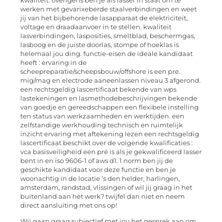
kwaliteit. overigens ben je als lasser in staat om te
werken met gevarixeberde staalverbindingen en weet
jij van het bijbehorende lasapparaat de elektriciteit,
voltage en draadaanvoer in te stellen. kwaliteit
lasverbindingen, lasposities, smeltblad, beschermgas,
lasboog en de juiste doorlas, stompe of hoeklas is
helemaal jou ding. functie-eisen de ideale kandidaat
heeft : ervaring in de
scheepreparatie/scheepsbouw/offshore is een pre.
mig/mag en electrode aaneenlassen niveau 3 afgerond.
een rechtsgeldig lascertificaat bekende van wps
lastekeningen en lasmethodebeschrijvingen bekende
van goedje en gereedschappen een flexibele instelling
ten status van werkzaamheden en werktijden. een
zelfstandige werkhouding technisch en ruimtelijk
inzicht ervaring met aftekening lezen een rechtsgeldig
lascertificaat beschikt over de volgende kwalificaties :
vca basisveiligheid een pré is als je gekwalificeerd lasser
bent in en iso 9606-1 of aws d1. 1 norm ben jij de
geschikte kandidaat voor deze functie en ben je
woonachtig in de locatie ’s den helder, harlingen,
amsterdam, randstad, vlissingen of wil jij graag in het
buitenland aan het werk? twijfel dan niet en neem
direct aansluiting met ons op!
Wij gaan graag subjectief met jou het gesprek aan om