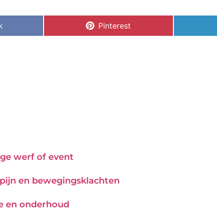
k
Pinterest
ge werf of event
j pijn en bewegingsklachten
tie en onderhoud