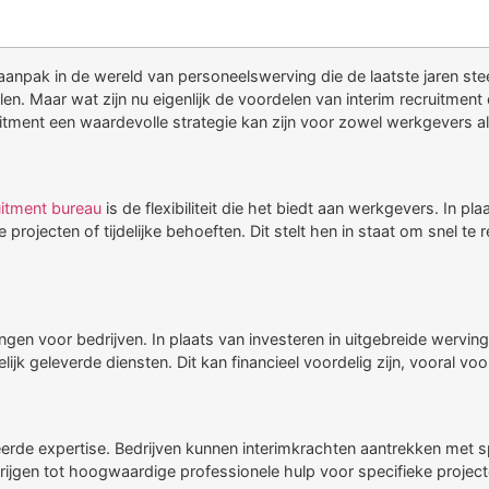
en aanpak in de wereld van personeelswerving die de laatste jaren s
n. Maar wat zijn nu eigenlijk de voordelen van interim recruitment 
itment een waardevolle strategie kan zijn voor zowel werkgevers 
uitment bureau
is de flexibiliteit die het biedt aan werkgevers. In p
e projecten of tijdelijke behoeften. Dit stelt hen in staat om sne
ingen voor bedrijven. In plaats van investeren in uitgebreide wervi
jk geleverde diensten. Dit kan financieel voordelig zijn, vooral vo
erde expertise. Bedrijven kunnen interimkrachten aantrekken met spe
ijgen tot hoogwaardige professionele hulp voor specifieke project