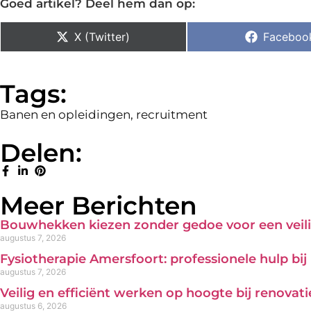
Goed artikel? Deel hem dan op:
X (Twitter)
Faceboo
Tags:
Banen en opleidingen
,
recruitment
Delen:
Meer Berichten
Bouwhekken kiezen zonder gedoe voor een veili
augustus 7, 2026
Fysiotherapie Amersfoort: professionele hulp bi
augustus 7, 2026
Veilig en efficiënt werken op hoogte bij renova
augustus 6, 2026