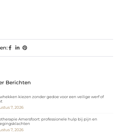
en:
er Berichten
hekken kiezen zonder gedoe voor een veilige werf of
nt
stus 7, 2026
otherapie Amersfoort: professionele hulp bij pijn en
egingsklachten
stus 7, 2026