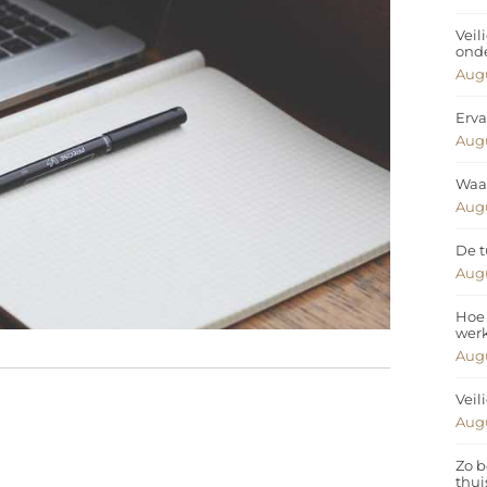
Veil
ond
Augu
Erva
Augu
Waar
Augu
De t
Augu
Hoe 
wer
Augu
Veil
Augu
Zo b
thui