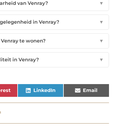
aarheid van Venray?
▼
gelegenheid in Venray?
▼
n Venray te wonen?
▼
iteit in Venray?
▼
rest
LinkedIn
Email
n