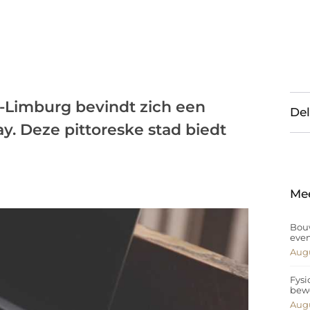
d-Limburg bevindt zich een
Del
. Deze pittoreske stad biedt
Me
Bouw
eve
Augu
Fysi
bew
Augu