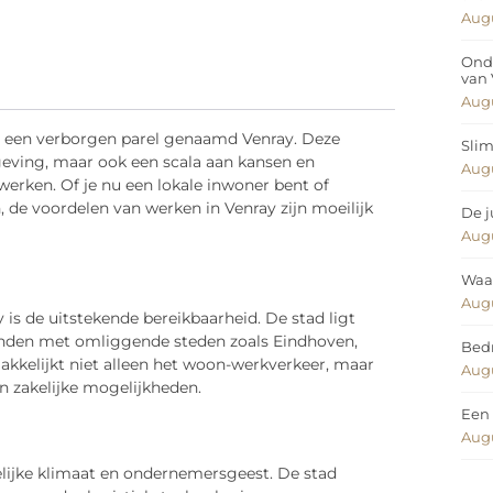
Augu
Ond
van
Augu
ch een verborgen parel genaamd Venray. Deze
Slim
geving, maar ook een scala aan kansen en
Augu
erken. Of je nu een lokale inwoner bent of
de voordelen van werken in Venray zijn moeilijk
De j
Augu
Waar
Augu
is de uitstekende bereikbaarheid. De stad ligt
onden met omliggende steden zoals Eindhoven,
Bedr
kkelijkt niet alleen het woon-werkverkeer, maar
Augu
n zakelijke mogelijkheden.
Een 
Augu
elijke klimaat en ondernemersgeest. De stad