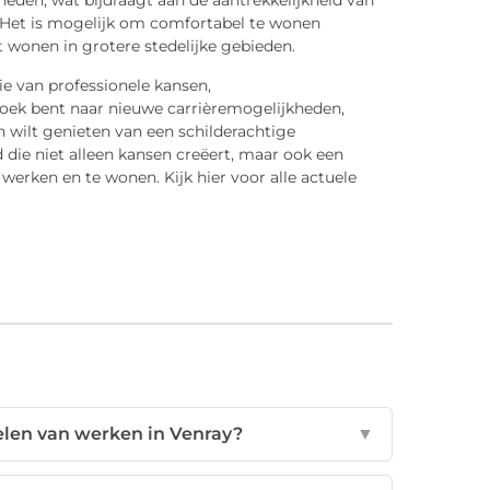
heden, wat bijdraagt aan de aantrekkelijkheid van
 Het is mogelijk om comfortabel te wonen
 wonen in grotere stedelijke gebieden.
ie van professionele kansen,
zoek bent naar nieuwe carrièremogelijkheden,
n wilt genieten van een schilderachtige
d die niet alleen kansen creëert, maar ook een
werken en te wonen. Kijk hier voor alle actuele
delen van werken in Venray?
▼