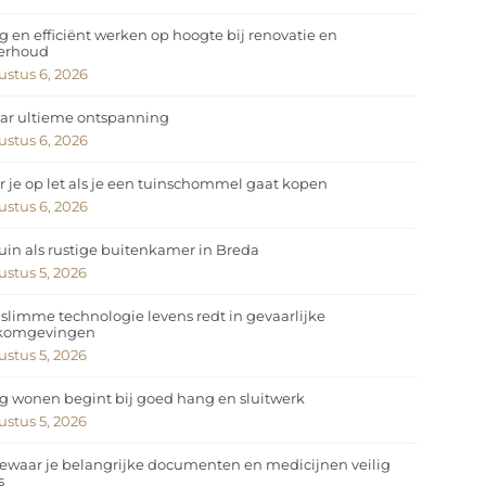
ig en efficiënt werken op hoogte bij renovatie en
erhoud
stus 6, 2026
ar ultieme ontspanning
stus 6, 2026
 je op let als je een tuinschommel gaat kopen
stus 6, 2026
uin als rustige buitenkamer in Breda
stus 5, 2026
slimme technologie levens redt in gevaarlijke
komgevingen
stus 5, 2026
ig wonen begint bij goed hang en sluitwerk
stus 5, 2026
ewaar je belangrijke documenten en medicijnen veilig
s