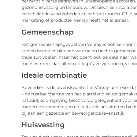
herbergt diverse bedrijven in uiteenlopende sectoren,
gezondheidszorg en landbouw. Dit biedt een scala aa
verschillende vaardigheden en achtergronden. Of je n
marketing of productie, Venray heeft het allemaal.
Gemeenschap
Het gemeenschapsgevoel van Venray is ook een onmisk
steden heerst er hier een warme en hechte gemeenschap
thuis zult voelen, maar het opent ook de deur naar wa
mensen meer dan alleen collega’s; ze zijn buren, vri
Ideale combinatie
Bovendien is de levenskwaliteit in Venray uitstekend
– de rustige charme van het platteland en de gemakk
natuurlijke omgeving biedt volop gelegenheid voor ont
moderne voorzieningen en culturele activiteiten biedt.
bij aan een gezonde en bevredigende levensstijl.
Huisvesting